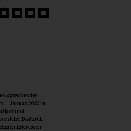
Auf
Auf
Auf
Link
book
Twitter
LinkedIn
Xing
kopieren
teilen
teilen
teilen
 entsprechendes
am 1. Januar 2023 in
äßiger und
vorsieht. Dadurch
gitimen Interessen