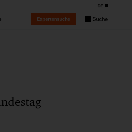
DE
e
Suche
Expertensuche
undestag
z