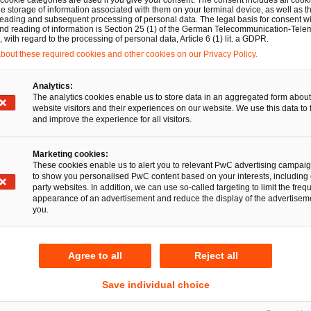
e storage of information associated with them on your terminal device, as well as th
Verstößen empfindliche Bußgelder vor. Diese können, je na
eading and subsequent processing of personal data. The legal basis for consent wi
and reading of information is Section 25 (1) of the German Telecommunication-Tele
n. Bei Unternehmen mit einem durchschnittlichen Jahres
with regard to the processing of personal data, Article 6 (1) lit. a GDPR.
ann, weitergehend, eine Geldbuße bis zu 2 Prozent des du
out these required cookies and other cookies on our Privacy Policy.
ngt werden. Ein weiteres scharfes Schwert ist der im Ges
Analytics:
ergabe öffentlicher Aufträge. Danach können Unternehme
The analytics cookies enable us to store data in an aggregated form about
er die Vergabe eines Liefer-, Bau- oder Dienstleistungsauf
website visitors and their experiences on our website. We use this data to 
and improve the experience for all visitors.
tzes gegen Wettbewerbsbeschränkungen (GWB) genannten
n, die wegen eines rechtskräftigen Verstoßes gegen das Ge
Marketing cookies:
en sind. Dies gilt aber nur, wenn die Geldbuße eine best
These cookies enable us to alert you to relevant PwC advertising campai
to show you personalised PwC content based on your interests, including 
rägt, je nach Konstellation, 175.000, 1,5 Millionen, 2 Mi
party websites. In addition, we can use so-called targeting to limit the freq
appearance of an advertisement and reduce the display of the advertiseme
chschnittlichen Jahresumsatzes.
you.
gt die Bundesregierung ein wichtiges Ziel und trägt – na
Agree to all
Reject all
tegration deutscher Unternehmen in globale Beschaffung
g. Allerdings ist nicht zu verkennen, dass die Erfüllung d
Save individual choice
Unternehmen mit einem großen administrativen Aufwand ve