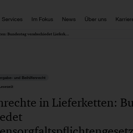
Services
Im Fokus
News
Über uns
Karrier
Menschenrechte in Lieferketten: Bundestag verabschiedet Lieferkettensorgfaltspflichtengesetz
Vergabe- und Beihilfenrecht
esezeit
echte in Lieferketten: B
iedet
tensorgfaltspflichtengeset