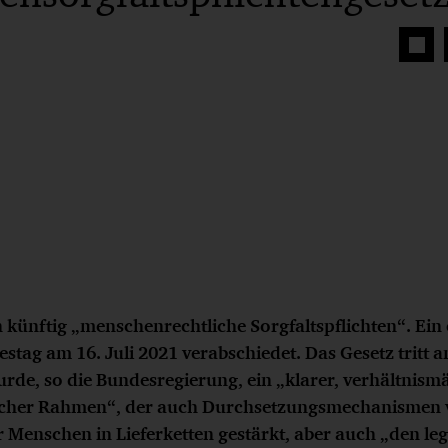
Auf
Face
teilen
ünftig „menschenrechtliche Sorgfaltspflichten“. Ein
stag am 16. Juli 2021 verabschiedet. Das Gesetz tritt 
urde, so die Bundesregierung, ein „klarer, verhältnism
icher Rahmen“, der auch Durchsetzungsmechanismen 
r Menschen in Lieferketten gestärkt, aber auch „den le