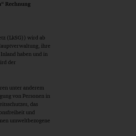
en“ Rechnung
etz (LkSG)) wird ab
Hauptverwaltung, ihre
 Inland haben und in
ird der
hören unter anderem
igung von Personen in
eitsschutzes, das
onsfreiheit und
ommen umweltbezogene