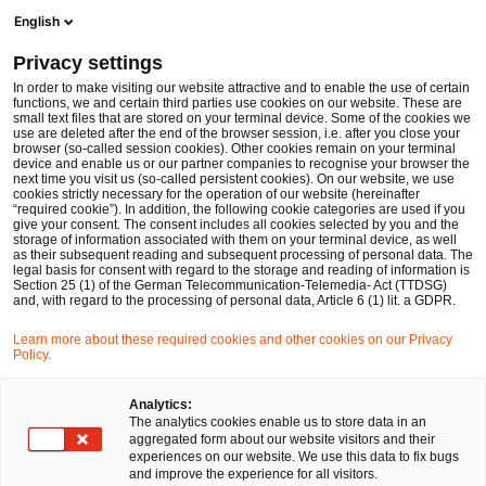
Men
Suchformular öffnen
English
PwC Legal Deutschland
Privacy settings
Ausweitung der außenwirtschaftsrechtlichen Erwerbskontrolle
News
Fachbeiträge und Blogs
In order to make visiting our website attractive and to enable the use of certain
functions, we and certain third parties use cookies on our website. These are
small text files that are stored on your terminal device. Some of the cookies we
use are deleted after the end of the browser session, i.e. after you close your
Kartell-, Vergabe- und Beihilfenrecht
browser (so-called session cookies). Other cookies remain on your terminal
device and enable us or our partner companies to recognise your browser the
17 Mai 2021
3 Minuten Lesezeit
next time you visit us (so-called persistent cookies). On our website, we use
cookies strictly necessary for the operation of our website (hereinafter
“required cookie”). In addition, the following cookie categories are used if you
Ausweitung der
give your consent. The consent includes all cookies selected by you and the
storage of information associated with them on your terminal device, as well
außenwirtschaftsrechtlichen
as their subsequent reading and subsequent processing of personal data. The
legal basis for consent with regard to the storage and reading of information is
Section 25 (1) of the German Telecommunication-Telemedia- Act (TTDSG)
Erwerbskontrolle
and, with regard to the processing of personal data, Article 6 (1) lit. a GDPR.
Learn more about these required cookies and other cookies on our Privacy
Policy.
Auf
Auf
Auf
Auf
Link
Facebook
Twitter
LinkedIn
Xing
kopie
teilen
teilen
teilen
teilen
Analytics:
The analytics cookies enable us to store data in an
aggregated form about our website visitors and their
experiences on our website. We use this data to fix bugs
Der Verordnungsgeber hat die Erwerbskontrolle erneut
and improve the experience for all visitors.