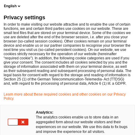
Men
Suchformular öffnen
English
PwC Legal Deutschland
Privacy settings
Aktuelles EuGH-Urteil zur Arbeitszeiterfassung
News
Fachbeiträge und Blogs
In order to make visiting our website attractive and to enable the use of certain
functions, we and certain third parties use cookies on our website. These are
small text files that are stored on your terminal device. Some of the cookies we
use are deleted after the end of the browser session, i.e. after you close your
Arbeits- und Sozialversicherungsrecht
browser (so-called session cookies). Other cookies remain on your terminal
device and enable us or our partner companies to recognise your browser the
20 Mai 2019
2 Minuten Lesezeit
next time you visit us (so-called persistent cookies). On our website, we use
cookies strictly necessary for the operation of our website (hereinafter
“required cookie”). In addition, the following cookie categories are used if you
Aktuelles EuGH-Urteil zur
give your consent. The consent includes all cookies selected by you and the
storage of information associated with them on your terminal device, as well
Arbeitszeiterfassung
as their subsequent reading and subsequent processing of personal data. The
legal basis for consent with regard to the storage and reading of information is
Section 25 (1) of the German Telecommunication-Telemedia- Act (TTDSG)
and, with regard to the processing of personal data, Article 6 (1) lit. a GDPR.
Auf
Auf
Auf
Auf
Link
Learn more about these required cookies and other cookies on our Privacy
Facebook
Twitter
LinkedIn
Xing
kopie
Policy.
Verfasst von
teilen
teilen
teilen
teilen
Arne Ferbeck
Analytics:
The analytics cookies enable us to store data in an
aggregated form about our website visitors and their
experiences on our website. We use this data to fix bugs
and improve the experience for all visitors.