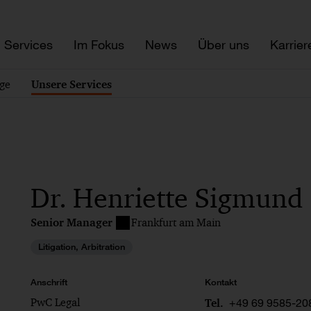
Services
Im Fokus
News
Über uns
Karrier
äge
Unsere Services
Dr. Henriette Sigmund
Senior Manager
Frankfurt am Main
Litigation, Arbitration
Anschrift
Kontakt
PwC Legal
+49 69 9585-20
Tel.