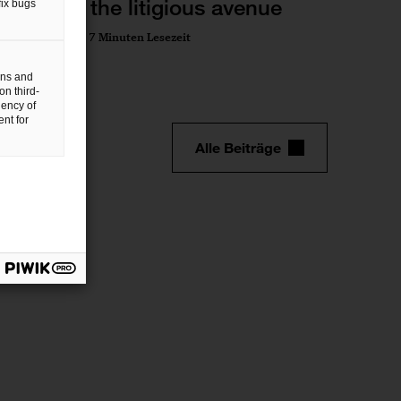
costs of the litigious avenue
fix bugs
05 Jul 2024
7 Minuten Lesezeit
gns and
on third-
uency of
nt for
Alle Beiträge