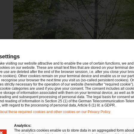
Auszeichnung als „Rising Star“ in Deutschland im
(commercial arbitration) durch IFLR100 und Eu
settings
ake visiting our website attractive and to enable the use of certain functions, we and 
ookies on our website. These are small text files that are stored on your terminal d
e use are deleted after the end of the browser session, i.e. after you close your bro
n cookies). Other cookies remain on your terminal device and enable us or our par
recognise your browser the next time you visit us (so-called persistent cookies). O
s strictly necessary for the operation of our website (hereinafter “required cookie”).
 cookie categories are used if you give your consent. The consent includes all cook
e storage of information associated with them on your terminal device, as well as th
eading and subsequent processing of personal data. The legal basis for consent wi
and reading of information is Section 25 (1) of the German Telecommunication-Tele
with regard to the processing of personal data, Article 6 (1) lit. a GDPR.
Litigation, Arbitration
out these required cookies and other cookies on our Privacy Policy.
Commercial Courts und
Analytics:
Commercial Chambers: Urteil
The analytics cookies enable us to store data in an aggregated form about