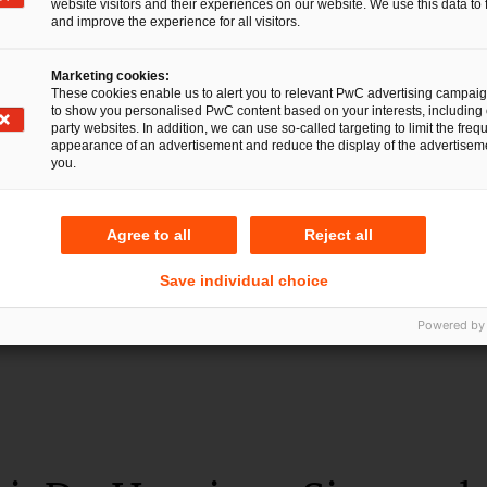
ohne Warteschlange
website visitors and their experiences on our website. We use this data to 
and improve the experience for all visitors.
19 Nov 2025
6 Minuten Lesezeit
Marketing cookies:
These cookies enable us to alert you to relevant PwC advertising campai
to show you personalised PwC content based on your interests, including 
party websites. In addition, we can use so-called targeting to limit the freq
appearance of an advertisement and reduce the display of the advertiseme
you.
Agree to all
Reject all
Save individual choice
Powered by