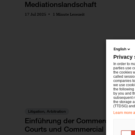
Mediationslandschaft
17 Jul 2025
1 Minute Lesezeit
English
Privacy 
In order to m
parties use c
the cookies w
called sessio
companies to 
we use cookie
the following
by you and th
subsequent r
the storage 
(TTDSG) and, 
Litigation, Arbitration
Learn more ab
Einführung der Commercial
Courts und Commercial