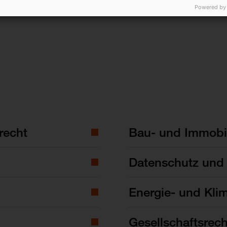
Powered by
Körperschaftsteueranrechnungsverfahren, DStZ 19
Manfred Mössner)
recht
Bau- und Immobil
Datenschutz und 
Energie- und Kli
Gesellschaftsrech