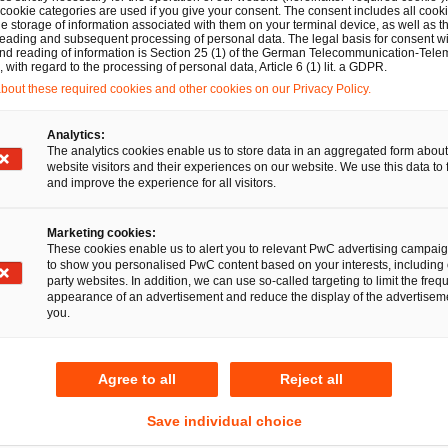
 cookie categories are used if you give your consent. The consent includes all cook
Bis 1995 Rechtsanwalt Societäts Treuhand Grupp
e storage of information associated with them on your terminal device, as well as th
Nationale und internationale Dimensionen des S
it Dr. Dietrich Kellersma
eading and subsequent processing of personal data. The legal basis for consent wi
1993: Promotion
and reading of information is Section 25 (1) of the German Telecommunication-Tele
von Prof. Dr. Jörg Manfred Mössner, Verlag Neue
with regard to the processing of personal data, Article 6 (1) lit. a GDPR.
Bis 1989: Studium der Rechtswissenschaften an d
out these required cookies and other cookies on our Privacy Policy.
Aufsätze: Grenzenlose Steuern – Fiktion oder Wir
Prof. Dr. Jörg Manfred Mössner)
Analytics:
The analytics cookies enable us to store data in an aggregated form about
Korrespondierende Fortschreibung von Ergänzung
website visitors and their experiences on our website. We use this data to 
and improve the experience for all visitors.
Personengesellschaft, DB 1997, 2047 ff.
Berufsrecht der Steuerberater und Wirtschaftsprü
Marketing cookies:
These cookies enable us to alert you to relevant PwC advertising campai
Handbuch für Steuerberater und Wirtschaftsprüfer
to show you personalised PwC content based on your interests, including 
party websites. In addition, we can use so-called targeting to limit the freq
Ertragsbesteuerung von Geschäftsvorfällen im I
appearance of an advertisement and reduce the display of the advertiseme
you.
Internet-Recht, Springer 1999, 489 ff.
Umsatzsteuerliche Behandlung von Geschäftsvorfä
Handbuch zum Internet-Recht, Springer 1999, 551 
Agree to all
Reject all
Michael Stahlschmidt)
Save individual choice
Freiheit des Kapitalverkehrs in der EU und das de