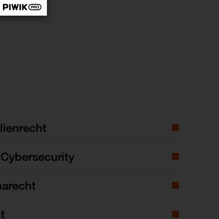
99, 505 ff. (zusammen mit Prof. Dr. Jörg
ienrecht
Cybersecurity
marecht
t