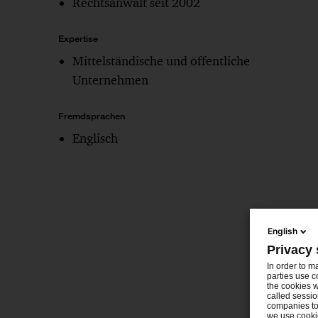
Rechtsanwalt seit 2002
Expertise
Mittelständische und öffentliche
Unternehmen
Fremdsprachen
Englisch
English
Privacy 
In order to m
parties use c
the cookies w
called sessio
companies to 
we use cookie