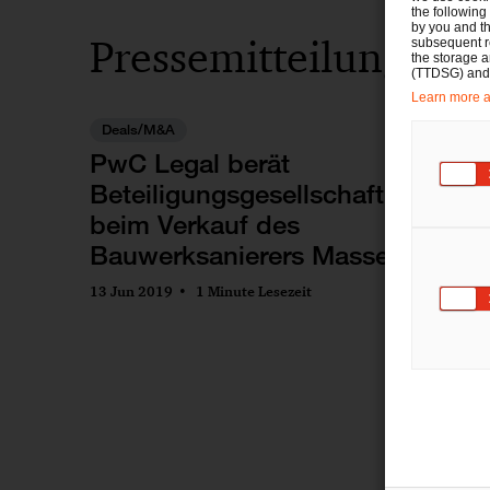
the following
by you and th
Pressemitteilungen m
subsequent r
the storage 
(TTDSG) and, 
Learn more ab
Deals/M&A
PwC Legal berät
Beteiligungsgesellschaft BID
beim Verkauf des
Bauwerksanierers Massenberg
13 Jun 2019
1 Minute Lesezeit