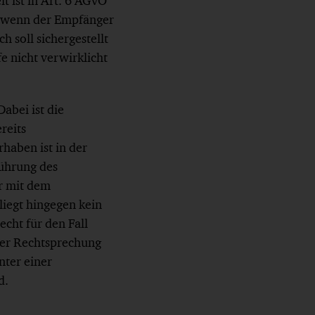
t ist in Art. 6 AGVO
r, wenn der Empfänger
 soll sichergestellt
e nicht verwirklicht
abei ist die
reits
aben ist in der
führung des
r mit dem
liegt hingegen kein
cht für den Fall
 der Rechtsprechung
nter einer
d.