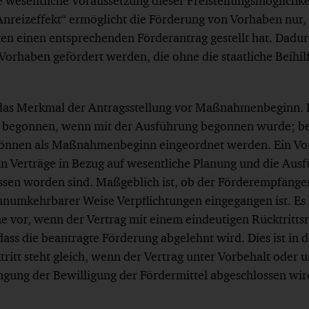
wesentliche Voraussetzung dieser Freistellungsmöglichkei
„Anreizeffekt“ ermöglicht die Förderung von Vorhaben nu
en einen entsprechenden Förderantrag gestellt hat. Dadurch
Vorhaben gefördert werden, die ohne die staatliche Beihilf
das Merkmal der Antragsstellung vor Maßnahmenbeginn. D
 begonnen, wenn mit der Ausführung begonnen wurde; be
önnen als Maßnahmenbeginn eingeordnet werden. Ein Vorh
 Verträge in Bezug auf wesentliche Planung und die Aus
sen worden sind. Maßgeblich ist, ob der Förderempfänge
 unumkehrbarer Weise Verpflichtungen eingegangen ist. Es 
vor, wenn der Vertrag mit einem eindeutigen Rücktrittsre
ass die beantragte Förderung abgelehnt wird. Dies ist in
itt steht gleich, wenn der Vertrag unter Vorbehalt oder u
gung der Bewilligung der Fördermittel abgeschlossen wir