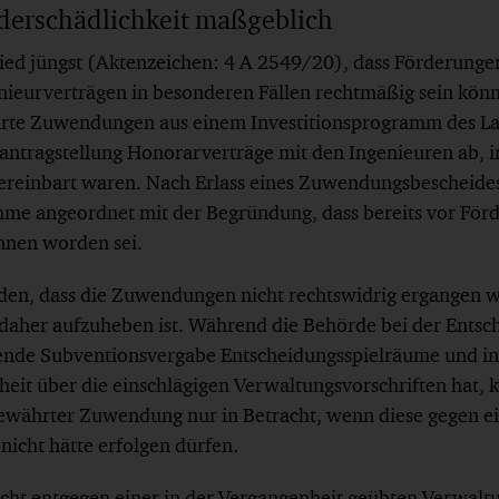
derschädlichkeit maßgeblich
d jüngst (Aktenzeichen: 4 A 2549/20), dass Förderungen
nieurverträgen in besonderen Fällen rechtmäßig sein könn
ehrte Zuwendungen aus einem Investitionsprogramm des 
erantragstellung Honorarverträge mit den Ingenieuren ab, 
ereinbart waren. Nach Erlass eines Zuwendungsbescheide
hme angeordnet mit der Begründung, dass bereits vor För
nen worden sei.
den, dass die Zuwendungen nicht rechtswidrig ergangen 
her aufzuheben ist. Während die Behörde bei der Entsch
ende Subventionsvergabe Entscheidungsspielräume und i
oheit über die einschlägigen Verwaltungsvorschriften hat,
ewährter Zuwendung nur in Betracht, wenn diese gegen e
nicht hätte erfolgen dürfen.
nicht entgegen einer in der Vergangenheit geübten Verwalt