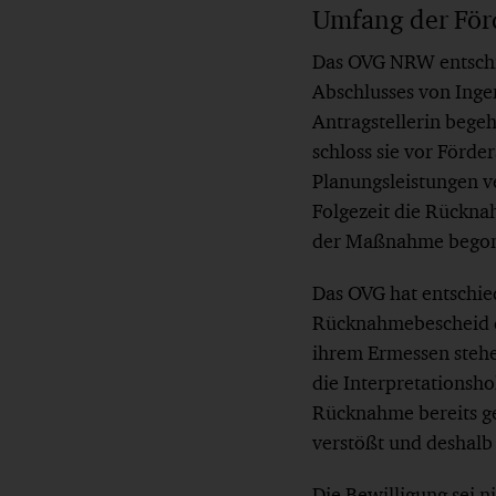
Umfang der För
Das OVG NRW entschie
Abschlusses von Inge
Antragstellerin beg
schloss sie vor Förd
Planungsleistungen v
Folgezeit die Rückna
der Maßnahme begon
Das OVG hat entschie
Rücknahmebescheid da
ihrem Ermessen steh
die Interpretationsh
Rücknahme bereits g
verstößt und deshalb 
Die Bewilligung sei 