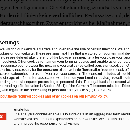
gegen den allgemeinen Gleichbehandlungsgrundsatz vorliegt
s Förderrichtlinien keine verbindlichen Rechtssätze sind, d
derausschluss führt. Zwar entspricht es bei Maßnahmen, 
n wird der Annahme, dass eine Verwirklichung des Vorha
rd, jedoch sei eine Einzelfallbetrachtung gerade in Hinbli
settings
Vorhabens erforderlich.
ake visiting our website attractive and to enable the use of certain functions, we and 
ookies on our website. These are small text files that are stored on your terminal d
e use are deleted after the end of the browser session, i.e. after you close your bro
Fall wurden vor Antragstellung Honorarverträge mit den 
n cookies). Other cookies remain on your terminal device and enable us or our par
recognise your browser the next time you visit us (so-called persistent cookies). O
lanungsleistungen beinhalteten. Die Grenze zwischen der 
s strictly necessary for the operation of our website (hereinafter “required cookie”).
 cookie categories are used if you give your consent. The consent includes all cook
der förderschädlichen Ausführung kann im Einzelfall nicht
e storage of information associated with them on your terminal device, as well as th
eading and subsequent processing of personal data. The legal basis for consent wi
dienen die einzelnen Leistungsphasen nach der Honoraro
and reading of information is Section 25 (1) of the German Telecommunication-Tele
with regard to the processing of personal data, Article 6 (1) lit. a GDPR.
nieure (HOAI), wobei ab der Leistungsphase 6 eine kritisc
out these required cookies and other cookies on our Privacy Policy.
 vorzunehmen ist. Das Gericht führte aus, dass die vorlieg
ht die konkrete Absicht belege, das Vorhaben zu verwirkli
Analytics:
 des Honorars in Relation zu den Kosten des Gesamtvorhab
The analytics cookies enable us to store data in an aggregated form about
website visitors and their experiences on our website. We use this data to 
rachtung nicht ohne Weiteres anzunehmen, dass das Vorhab
and improve the experience for all visitors.