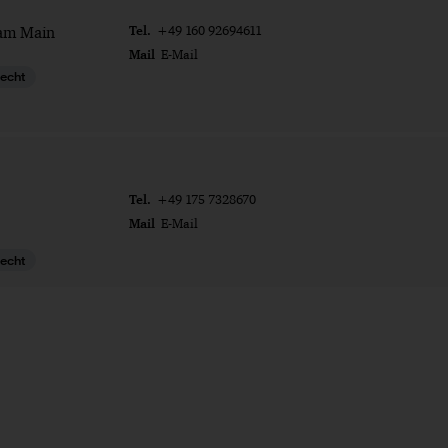
Tel.
 am Main
+49 160 92694611
Mail
E-Mail
recht
Tel.
+49 175 7328670
Mail
E-Mail
recht