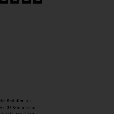
Auf
Auf
Auf
Link
book
Twitter
LinkedIn
Xing
kopieren
teilen
teilen
teilen
he Beihilfen für
der EU-Kommission