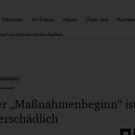
Services
Im Fokus
News
Über uns
Karrier
n“ ist nicht stets förderschädlich
hilfenrecht
Lesezeit
er „Maßnahmenbeginn“ ist
derschädlich