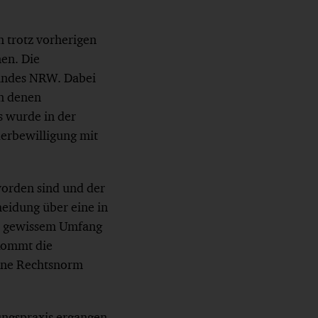
 trotz vorherigen
en. Die
Landes NRW. Dabei
in denen
s wurde in der
derbewilligung mit
worden sind und der
eidung über eine in
n gewissem Umfang
 kommt die
ine Rechtsnorm
ungspraxis ergangen,