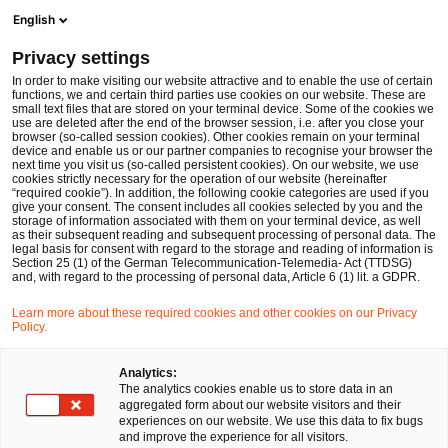
Men
Suchformular öffnen
English
PwC Legal Deutschland
Privacy settings
Verfall von Urlaubsansprüchen bei lang andauernder Arbeitsunfähigkeit beziehungsweise befristeter voller Erwerbsminderung, Verjährung von Urlaubsansprüchen
News
Fachbeiträge und Blogs
In order to make visiting our website attractive and to enable the use of certain
functions, we and certain third parties use cookies on our website. These are
small text files that are stored on your terminal device. Some of the cookies we
use are deleted after the end of the browser session, i.e. after you close your
Arbeits- und Sozialversicherungsrecht
browser (so-called session cookies). Other cookies remain on your terminal
device and enable us or our partner companies to recognise your browser the
27 Sep 2022
4 Minuten Lesezeit
next time you visit us (so-called persistent cookies). On our website, we use
cookies strictly necessary for the operation of our website (hereinafter
“required cookie”). In addition, the following cookie categories are used if you
Verfall von Urlaubsansprüchen
give your consent. The consent includes all cookies selected by you and the
storage of information associated with them on your terminal device, as well
bei lang andauernder
as their subsequent reading and subsequent processing of personal data. The
legal basis for consent with regard to the storage and reading of information is
Section 25 (1) of the German Telecommunication-Telemedia- Act (TTDSG)
Arbeitsunfähigkeit
and, with regard to the processing of personal data, Article 6 (1) lit. a GDPR.
beziehungsweise befristeter
Learn more about these required cookies and other cookies on our Privacy
Policy.
voller Erwerbsminderung,
Analytics:
Verjährung von
The analytics cookies enable us to store data in an
aggregated form about our website visitors and their
Urlaubsansprüchen
experiences on our website. We use this data to fix bugs
and improve the experience for all visitors.