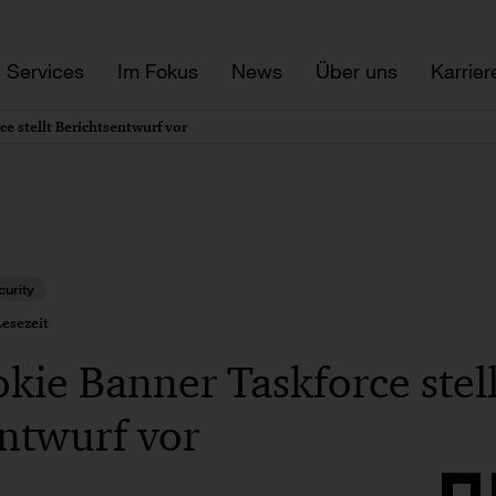
Services
Im Fokus
News
Über uns
Karrier
e stellt Berichtsentwurf vor
urity
esezeit
ie Banner Taskforce stell
ntwurf vor