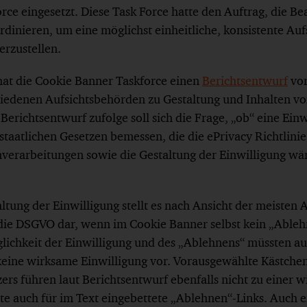
ce eingesetzt. Diese Task Force hatte den Auftrag, die B
dinieren, um eine möglichst einheitliche, konsistente Au
erzustellen.
at die Cookie Banner Taskforce einen
Berichtsentwurf
vor
hiedenen Aufsichtsbehörden zu Gestaltung und Inhalten v
richtsentwurf zufolge soll sich die Frage, „ob“ eine Einw
dstaatlichen Gesetzen bemessen, die die ePrivacy Richtlini
verarbeitungen sowie die Gestaltung der Einwilligung w
altung der Einwilligung stellt es nach Ansicht der meisten
die DSGVO dar, wenn im Cookie Banner selbst kein „Able
öglichkeit der Einwilligung und des „Ablehnens“ müssten a
 keine wirksame Einwilligung vor. Vorausgewählte Kästche
rs führen laut Berichtsentwurf ebenfalls nicht zu einer 
lte auch für im Text eingebettete „Ablehnen“-Links. Auch e