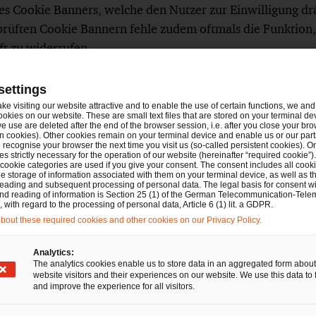
es Cookie Banners, welche den Nutzer zur Einwilligung drä
prüften Cookie Bannern fehle zudem oftmals die Funktion, 
ft zu widerrufen.
emängelt auch inhaltliche Defizite vieler Cookie Banner. 
settings
es mit berechtigten Interessen nach Art 6 Abs. 1 Satz 1 l
ake visiting our website attractive and to enable the use of certain functions, we and 
ookies on our website. These are small text files that are stored on your terminal d
ng der Aufsichtsbehörden keine überwiegenden Interesse
e use are deleted after the end of the browser session, i.e. after you close your bro
lägen, und daher eine Einwilligung erforderlich sei. Auch
n cookies). Other cookies remain on your terminal device and enable us or our par
recognise your browser the next time you visit us (so-called persistent cookies). O
ndige Cookies eingestuft, obwohl sie gar nicht für die Nu
s strictly necessary for the operation of our website (hereinafter “required cookie”).
 cookie categories are used if you give your consent. The consent includes all cook
h seien
e storage of information associated with them on your terminal device, as well as th
eading and subsequent processing of personal data. The legal basis for consent wi
and reading of information is Section 25 (1) of the German Telecommunication-Tele
with regard to the processing of personal data, Article 6 (1) lit. a GDPR.
out these required cookies and other cookies on our Privacy Policy.
estätigt die schon zuvor vertretene strenge Auffassung d
Analytics:
r Webseitenbetreiber bedeutet dies, dass sie – sofern noc
The analytics cookies enable us to store data in an aggregated form about
website visitors and their experiences on our website. We use this data to 
fen und – falls erforderlich – anpassen sollten. Nach Final
and improve the experience for all visitors.
t Webseitenkontrollen durch die Aufsichtsbehörden und