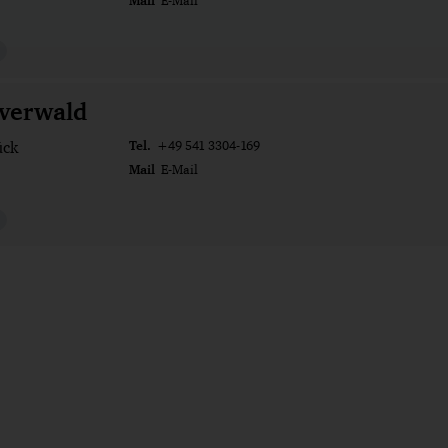
Mail
E-Mail
Averwald
Tel.
ück
+49 541 3304-169
Mail
E-Mail