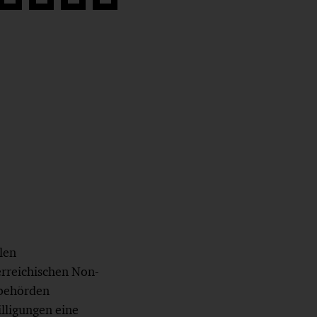
Auf
Auf
Auf
Link
book
Twitter
LinkedIn
Xing
kopieren
teilen
teilen
teilen
len
erreichischen Non-
sbehörden
lligungen eine