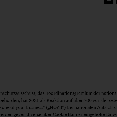
Auf
Face
teilen
nschutzausschuss, das Koordinationsgremium der nationa
behörden, hat 2021 als Reaktion auf über 700 von der öst
„None of your business“ („NOYB“) bei nationalen Aufsicht
erden gegen diverse über Cookie Banner eingeholte Einwi