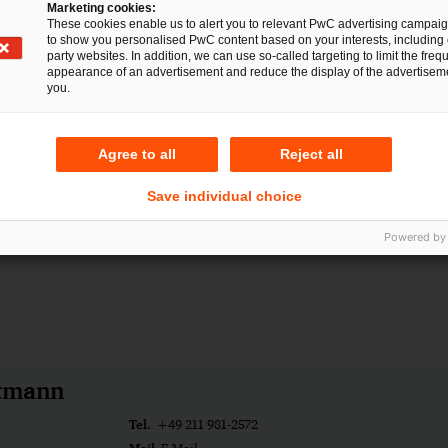
 Betroffenen zu rechnen sein – nicht zuletzt deswegen, we
Marketing cookies:
These cookies enable us to alert you to relevant PwC advertising campai
ebseiten für jedermann im Internet ersichtlich ist.
to show you personalised PwC content based on your interests, including 
party websites. In addition, we can use so-called targeting to limit the freq
appearance of an advertisement and reduce the display of the advertiseme
you.
Agree to all
Reject all
Save individual choice
Powered by
rtmann
Tel.
+49 211 981-2572