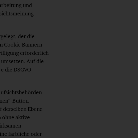
earbeitung und
fsichtsmeinung
gelegt, der die
on Cookie Bannern
illigung erforderlich
e umsetzen. Auf die
äre die DSGVO
 Aufsichtsbehörden
hnen“-Button
uf derselben Ebene
n ohne aktive
wirksamen
ine farbliche oder