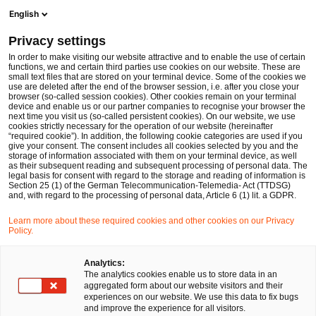
Men
Suchformular öffnen
English
PwC Legal Deutschland
Privacy settings
Der Entwurf der PIMS-Verordnung: Auswirkungen auf Website-Betreiber
News
Fachbeiträge und Blogs
In order to make visiting our website attractive and to enable the use of certain
functions, we and certain third parties use cookies on our website. These are
small text files that are stored on your terminal device. Some of the cookies we
use are deleted after the end of the browser session, i.e. after you close your
Datenschutz und Cybersecurity
browser (so-called session cookies). Other cookies remain on your terminal
device and enable us or our partner companies to recognise your browser the
12 Okt 2022
3 Minuten Lesezeit
next time you visit us (so-called persistent cookies). On our website, we use
cookies strictly necessary for the operation of our website (hereinafter
“required cookie”). In addition, the following cookie categories are used if you
Der Entwurf der PIMS-
give your consent. The consent includes all cookies selected by you and the
storage of information associated with them on your terminal device, as well
Verordnung: Auswirkungen auf
as their subsequent reading and subsequent processing of personal data. The
legal basis for consent with regard to the storage and reading of information is
Section 25 (1) of the German Telecommunication-Telemedia- Act (TTDSG)
Website-Betreiber
and, with regard to the processing of personal data, Article 6 (1) lit. a GDPR.
Learn more about these required cookies and other cookies on our Privacy
Policy.
Auf
Auf
Auf
Auf
Link
Facebook
Twitter
LinkedIn
Xing
kopie
Verfasst von
teilen
teilen
teilen
teilen
Analytics:
The analytics cookies enable us to store data in an
Dr. Jan-Peter
Prof. Dr. Alexander
aggregated form about our website visitors and their
Ohrtmann
Golland
experiences on our website. We use this data to fix bugs
and improve the experience for all visitors.