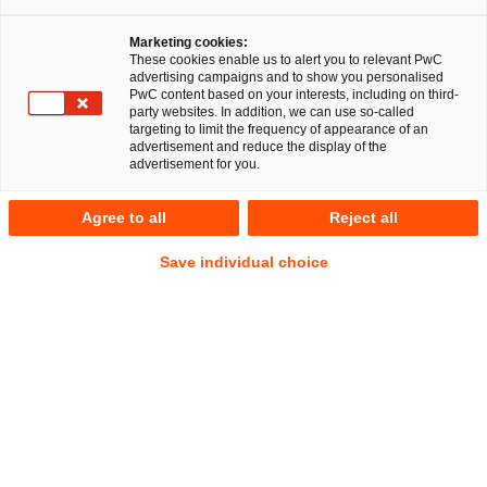
Marketing cookies:
Der Entwurf einer
These cookies enable us to alert you to relevant PwC
advertising campaigns and to show you personalised
Einwilligungsverwaltungs-Verordnung
PwC content based on your interests, including on third-
party websites. In addition, we can use so-called
targeting to limit the frequency of appearance of an
Das Bundesministerium für Digitales und Verkehr hat den
advertisement and reduce the display of the
advertisement for you.
Referentenentwurf einer Einwilligungsverwaltungs-
Verordnung (EinwVO-E) veröffentlicht. Die Verordnung
Agree to all
Reject all
konkretisiert den Einsatz unabhängiger Dienste zur
Einwilligungsverwaltung (sog. Personal Information
Save individual choice
Management Systeme – PIMS), die es Nutzern ermöglicht,
Einwilligungen übergreifend und anwenderfreundlich zu
verwalten, ohne die Entscheidung hinsichtlich zum Einsatz
von Technologien, die Zugriff auf das genutzte Gerät
erlauben, erneut treffen zu müssen. Dies soll zu einer
Entlastung der Endnutzer führen: Nutzer sollen einfach und
informiert Entscheidungen treffen können, die dann von den
Telemedienanbietern zu beachten sind.