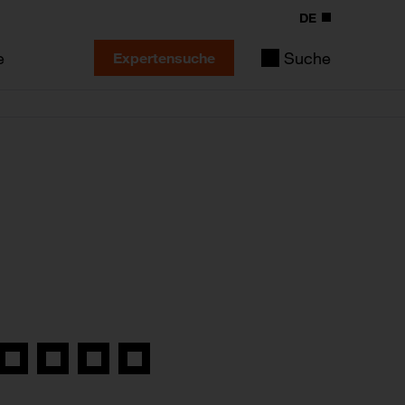
DE
e
Suche
Expertensuche
Auf
Auf
Auf
Link
book
Twitter
LinkedIn
Xing
kopieren
teilen
teilen
teilen