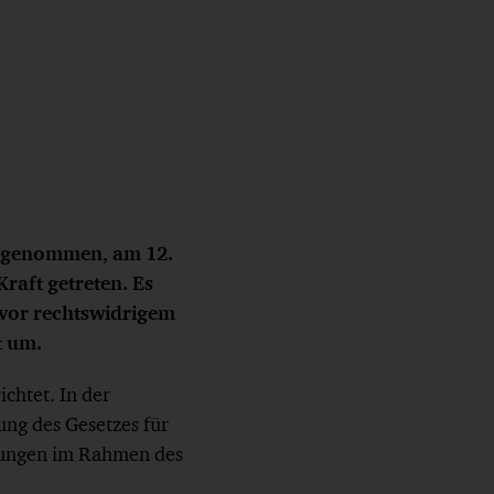
angenommen, am 12.
raft getreten. Es
 vor rechtswidrigem
t um.
chtet. In der
ng des Gesetzes für
rungen im Rahmen des