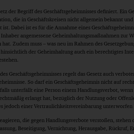
tz der Begriff des Geschäftsgeheimnisses definiert. Ein G
tion, die in Geschäftskreisen nicht allgemein bekannt und
 ist. Dabei ist es für die Annahme eines Geschäftsgeheimni
e Inhaber angemessene Geheimhaltungsmaßnahmen zur W
en hat. Zudem muss – was neu im Rahmen des Gesetzgebun
hinsichtlich der Geheimhaltung auch ein berechtigtes Inte
estehen.
 des Geschäftsgeheimnisses regelt das Gesetz auch verbot
eheimnisse. So darf ein Geschäftsgeheimnis nicht auf rech
alls unterfällt eine Person einem Handlungsverbot, wenn 
echtmäßig erlangt hat, bezüglich der Nutzung oder Offen
s jedoch einer Vertraulichkeitsvereinbarung unterworfen i
eagieren, die gegen Handlungsverbote verstoßen, stehen 
assung, Beseitigung, Vernichtung, Herausgabe, Rückruf, 