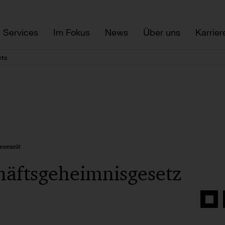
Services
Im Fokus
News
Über uns
Karrier
etz
esezeit
häftsgeheimnisgesetz
Auf
Face
teilen