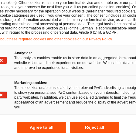
zung mit dem Thema Whistleblower im Unternehmen unerl
n cookies). Other cookies remain on your terminal device and enable us or our par
recognise your browser the next time you visit us (so-called persistent cookies). O
s strictly necessary for the operation of our website (hereinafter “required cookie”).
 cookie categories are used if you give your consent. The consent includes all cook
he Geheimhaltungsmaßnahmen
e storage of information associated with them on your terminal device, as well as th
eading and subsequent processing of personal data. The legal basis for consent wi
and reading of information is Section 25 (1) of the German Telecommunication-Tele
with regard to the processing of personal data, Article 6 (1) lit. a GDPR.
rnehmen ist vor dem Hintergrund der gesetzlichen Regelu
out these required cookies and other cookies on our Privacy Policy.
essene Geheimhaltungsmaßnahmen ergriffen werden, dam
Analytics:
Informationen der Definition des Geschäftsgeheimnisses 
The analytics cookies enable us to store data in an aggregated form about
website visitors and their experiences on our website. We use this data to 
iner Schutzmaßnahme richtet sich nach den Umständen de
and improve the experience for all visitors.
bestimmt werden. In Betracht gezogen werden müssen der
Marketing cookies:
s, die Entwicklungskosten, die Bedeutung für das Untern
These cookies enable us to alert you to relevant PwC advertising campai
hmen im Unternehmen, die Art der Kennzeichnung der 
to show you personalised PwC content based on your interests, including 
party websites. In addition, we can use so-called targeting to limit the freq
traglichen Regelungen mit Arbeitnehmern und Geschäftspa
appearance of an advertisement and reduce the display of the advertiseme
you.
mhaltungsmaßnahmen kommen sowohl organisatorische als 
n in Betracht.
Agree to all
Reject all