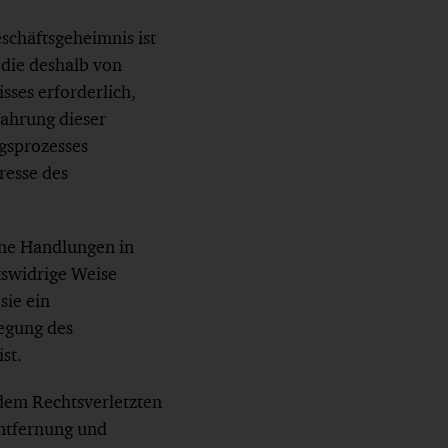
eschäftsgeheimnis ist
 die deshalb von
sses erforderlich,
ahrung dieser
gsprozesses
resse des
ene Handlungen in
tswidrige Weise
sie ein
legung des
st.
dem Rechtsverletzten
Entfernung und