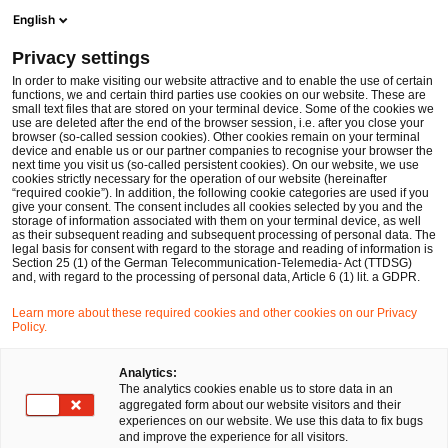
Men
Suchformular öffnen
English
PwC Legal Deutschland
Privacy settings
Coronavirus SARS-CoV-2 – Ausgewählte Fragen und Antworten aus dem Bereich des Arbeits- und Sozialversicherungsrechts
News
Fachbeiträge und Blogs
In order to make visiting our website attractive and to enable the use of certain
functions, we and certain third parties use cookies on our website. These are
small text files that are stored on your terminal device. Some of the cookies we
use are deleted after the end of the browser session, i.e. after you close your
Arbeits- und Sozialversicherungsrecht
browser (so-called session cookies). Other cookies remain on your terminal
device and enable us or our partner companies to recognise your browser the
18 Aug 2020
9 Minuten Lesezeit
next time you visit us (so-called persistent cookies). On our website, we use
cookies strictly necessary for the operation of our website (hereinafter
“required cookie”). In addition, the following cookie categories are used if you
Coronavirus SARS-CoV-2 –
give your consent. The consent includes all cookies selected by you and the
storage of information associated with them on your terminal device, as well
Ausgewählte Fragen und
as their subsequent reading and subsequent processing of personal data. The
legal basis for consent with regard to the storage and reading of information is
Section 25 (1) of the German Telecommunication-Telemedia- Act (TTDSG)
Antworten aus dem Bereich des
and, with regard to the processing of personal data, Article 6 (1) lit. a GDPR.
Arbeits- und
Learn more about these required cookies and other cookies on our Privacy
Policy.
Sozialversicherungsrechts
Analytics:
The analytics cookies enable us to store data in an
aggregated form about our website visitors and their
Auf
Auf
Auf
Auf
Link
experiences on our website. We use this data to fix bugs
Facebook
Twitter
LinkedIn
Xing
kopie
and improve the experience for all visitors.
teilen
teilen
teilen
teilen