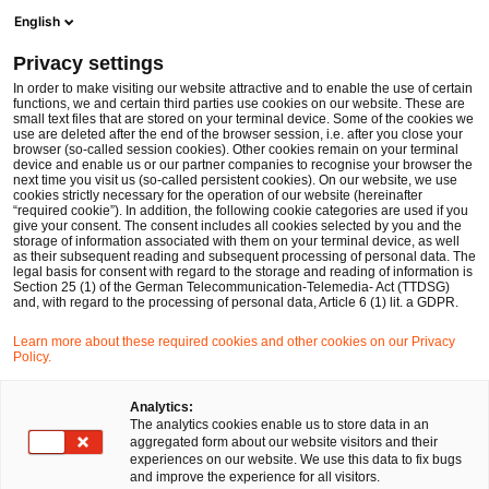
Men
Suchformular öffnen
English
PwC Legal Deutschland
Privacy settings
Belgische Datenschutzaufsicht: Standard für Cookie-Banner datenschutzwidrig
News
Fachbeiträge und Blogs
In order to make visiting our website attractive and to enable the use of certain
functions, we and certain third parties use cookies on our website. These are
small text files that are stored on your terminal device. Some of the cookies we
use are deleted after the end of the browser session, i.e. after you close your
Datenschutz und Cybersecurity
browser (so-called session cookies). Other cookies remain on your terminal
device and enable us or our partner companies to recognise your browser the
09 Feb 2022
1 Minute Lesezeit
next time you visit us (so-called persistent cookies). On our website, we use
cookies strictly necessary for the operation of our website (hereinafter
“required cookie”). In addition, the following cookie categories are used if you
Belgische Datenschutzaufsicht:
give your consent. The consent includes all cookies selected by you and the
storage of information associated with them on your terminal device, as well
Standard für Cookie-Banner
as their subsequent reading and subsequent processing of personal data. The
legal basis for consent with regard to the storage and reading of information is
Section 25 (1) of the German Telecommunication-Telemedia- Act (TTDSG)
datenschutzwidrig
and, with regard to the processing of personal data, Article 6 (1) lit. a GDPR.
Learn more about these required cookies and other cookies on our Privacy
Policy.
Auf
Auf
Auf
Auf
Link
Facebook
Twitter
LinkedIn
Xing
kopie
Verfasst von
teilen
teilen
teilen
teilen
Analytics:
The analytics cookies enable us to store data in an
Dr. Jan-Peter
Kathrin Isabelle
aggregated form about our website visitors and their
Ohrtmann
Averwald
experiences on our website. We use this data to fix bugs
and improve the experience for all visitors.