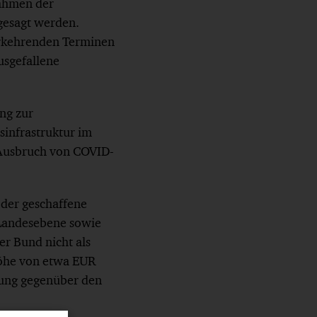
ahmen der
gesagt werden.
erkehrenden Terminen
usgefallene
ng zur
infrastruktur im
Ausbruch von COVID-
 der geschaffene
 Landesebene sowie
r Bund nicht als
Höhe von etwa EUR
llung gegenüber den