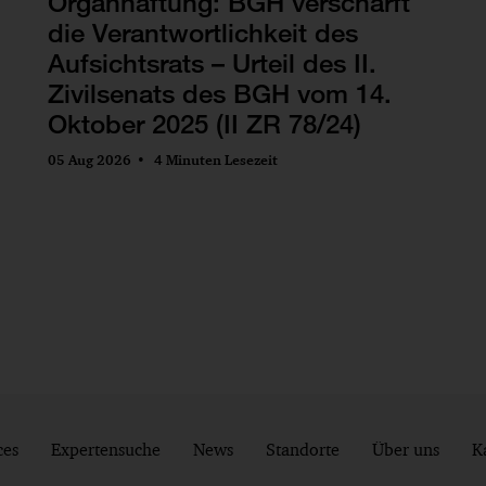
Organhaftung: BGH verschärft
die Verantwortlichkeit des
Aufsichtsrats – Urteil des II.
Zivilsenats des BGH vom 14.
Oktober 2025 (II ZR 78/24)
05 Aug 2026
4 Minuten Lesezeit
ces
Expertensuche
News
Standorte
Über uns
K