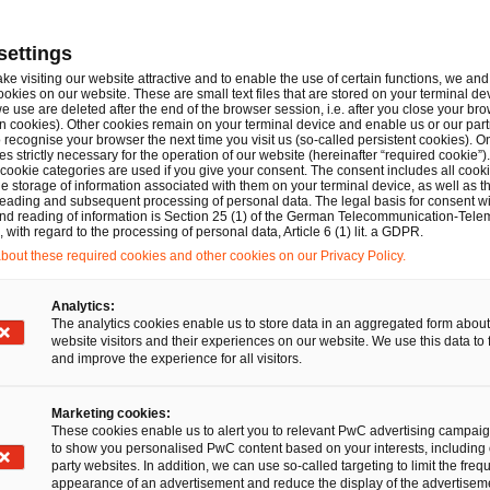
settings
ahmenprogramms können private und öffentliche Untern
ake visiting our website attractive and to enable the use of certain functions, we and 
ookies on our website. These are small text files that are stored on your terminal d
n Ausgleich für Corona-bedingte Schäden erhalten. Die R
e use are deleted after the end of the browser session, i.e. after you close your bro
n cookies). Other cookies remain on your terminal device and enable us or our par
eibern von Messen und Kongressinfrastruktur in Deutsch
recognise your browser the next time you visit us (so-called persistent cookies). O
s strictly necessary for the operation of our website (hereinafter “required cookie”).
n Unternehmen offen, die Messen und Kongressinfrastruk
 cookie categories are used if you give your consent. The consent includes all cook
e storage of information associated with them on your terminal device, as well as th
eading and subsequent processing of personal data. The legal basis for consent wi
and reading of information is Section 25 (1) of the German Telecommunication-Tele
with regard to the processing of personal data, Article 6 (1) lit. a GDPR.
out these required cookies and other cookies on our Privacy Policy.
 Schäden in Form von Ertragsausfällen innerhalb des EWR,
Analytics:
zember 2020 entstanden sind und die in direktem Zusam
The analytics cookies enable us to store data in an aggregated form about
website visitors and their experiences on our website. We use this data to 
 den entsprechenden (Teil-)Verboten stehen. Der beihi
and improve the experience for all visitors.
renz zwischen den Erträgen aus dem Betrieb der Messe- ode
 auf der Basis des Durchschnitts der Erträge im Referenzz
Marketing cookies:
These cookies enable us to alert you to relevant PwC advertising campai
tens jedoch den Erträgen im Referenzzeitraum im Jahr 2
to show you personalised PwC content based on your interests, including 
party websites. In addition, we can use so-called targeting to limit the freq
en im gleichen Zeitraum im Jahr 2020 berechnet. Vermiede
appearance of an advertisement and reduce the display of the advertiseme