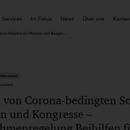
Services
Im Fokus
News
Über uns
Karrier
Ausgleich von Corona-bedingten Schäden für Messen und Kongresse – Bundesrahmenregelung Beihilfen für Messen
hilfenrecht
Lesezeit
h von Corona-bedingten S
en und Kongresse –
hmenregelung Beihilfen f