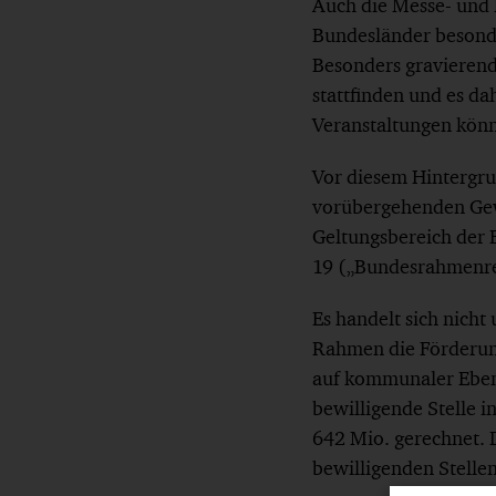
Auch die Messe- und
Bundesländer besonde
Besonders gravierend
stattfinden und es da
Veranstaltungen könn
Vor diesem Hintergru
vorübergehenden Gew
Geltungsbereich der
19 („Bundesrahmenre
Es handelt sich nich
Rahmen die Förderun
auf kommunaler Ebene
bewilligende Stelle 
642 Mio. gerechnet. 
bewilligenden Stellen