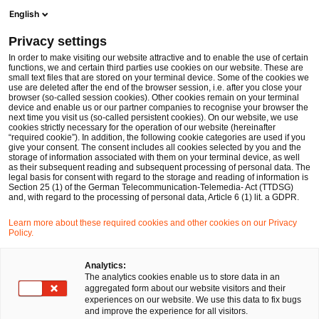
Men
Suchformular öffnen
English
PwC Legal Deutschland
Privacy settings
Änderungen der Regelungen zur AGVO betreffend Breitbandausbau
News
Fachbeiträge und Blogs
In order to make visiting our website attractive and to enable the use of certain
functions, we and certain third parties use cookies on our website. These are
small text files that are stored on your terminal device. Some of the cookies we
use are deleted after the end of the browser session, i.e. after you close your
Kartell-, Vergabe- und Beihilfenrecht
browser (so-called session cookies). Other cookies remain on your terminal
device and enable us or our partner companies to recognise your browser the
23 Sep 2021
4 Minuten Lesezeit
next time you visit us (so-called persistent cookies). On our website, we use
cookies strictly necessary for the operation of our website (hereinafter
“required cookie”). In addition, the following cookie categories are used if you
Änderungen der Regelungen
give your consent. The consent includes all cookies selected by you and the
storage of information associated with them on your terminal device, as well
zur AGVO betreffend
as their subsequent reading and subsequent processing of personal data. The
legal basis for consent with regard to the storage and reading of information is
Section 25 (1) of the German Telecommunication-Telemedia- Act (TTDSG)
Breitbandausbau
and, with regard to the processing of personal data, Article 6 (1) lit. a GDPR.
Learn more about these required cookies and other cookies on our Privacy
Policy.
Auf
Auf
Auf
Auf
Link
Facebook
Twitter
LinkedIn
Xing
kopie
Verfasst von
teilen
teilen
teilen
teilen
Analytics:
The analytics cookies enable us to store data in an
Kerstin Rohde
aggregated form about our website visitors and their
experiences on our website. We use this data to fix bugs
and improve the experience for all visitors.