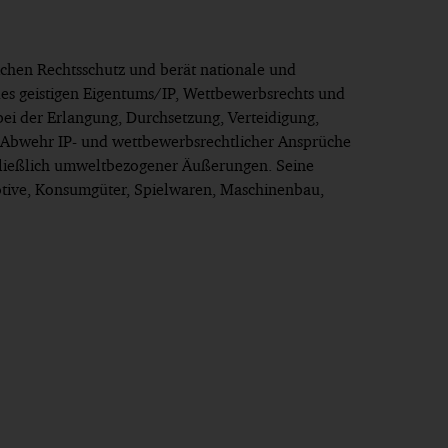
ichen Rechtsschutz und berät nationale und
s geistigen Eigentums/IP, Wettbewerbsrechts und
ei der Erlangung, Durchsetzung, Verteidigung,
 Abwehr IP- und wettbewerbsrechtlicher Ansprüche
hließlich umweltbezogener Äußerungen. Seine
otive, Konsumgüter, Spielwaren, Maschinenbau,
-Prax 2024, 181; 2021, 459; 2020, 243)
orf
alisierten Kanzlei, Köln
waltskanzlei, Düsseldorf
gramm Master of Laws (LL.M.), Düsseldorf