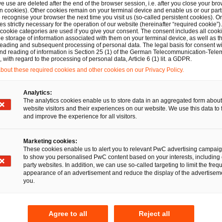
e use are deleted after the end of the browser session, i.e. after you close your bro
n cookies). Other cookies remain on your terminal device and enable us or our par
recognise your browser the next time you visit us (so-called persistent cookies). O
s strictly necessary for the operation of our website (hereinafter “required cookie”).
 cookie categories are used if you give your consent. The consent includes all cook
e storage of information associated with them on your terminal device, as well as th
eading and subsequent processing of personal data. The legal basis for consent wi
and reading of information is Section 25 (1) of the German Telecommunication-Tele
with regard to the processing of personal data, Article 6 (1) lit. a GDPR.
out these required cookies and other cookies on our Privacy Policy.
Analytics:
The analytics cookies enable us to store data in an aggregated form about
website visitors and their experiences on our website. We use this data to 
and improve the experience for all visitors.
Marketing cookies:
These cookies enable us to alert you to relevant PwC advertising campai
to show you personalised PwC content based on your interests, including 
party websites. In addition, we can use so-called targeting to limit the freq
appearance of an advertisement and reduce the display of the advertiseme
you.
Agree to all
Reject all