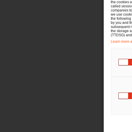
the cookies w
called sessio
companies to 
we use cookie
the following
by you and th
subsequent r
the storage 
(TTDSG) and, 
Learn more ab