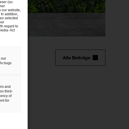
wser (so-
Unternehm
tner
n our website,
 In addition,
ies selected
eir
th regard to
media- Act
Alle Beiträge
 our
fix bugs
gns and
on third-
uency of
nt for