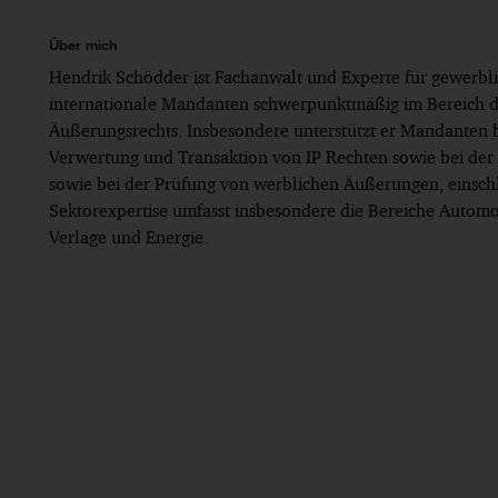
Über mich
Hendrik Schödder ist Fachanwalt und Experte für gewerbl
internationale Mandanten schwerpunktmäßig im Bereich de
Äußerungsrechts. Insbesondere unterstützt er Mandanten b
Verwertung und Transaktion von IP Rechten sowie bei der
sowie bei der Prüfung von werblichen Äußerungen, einsc
Sektorexpertise umfasst insbesondere die Bereiche Autom
Verlage und Energie.
Seit 2025: PwC Legal, Düsseldorf
Verschiedene Artikel in GRUR (zuletzt u. a. GRUR
Bis 2025: Tätigkeit in einer Big 4 Kanzlei, Düsseld
Bis 2021: Tätigkeit in einer auf das IP-Recht spezi
Bis 2019: Tätigkeit in einer Patent- und Rechtsan
Bis 2017: Berufsbegleitendes Postgraduiertenpro