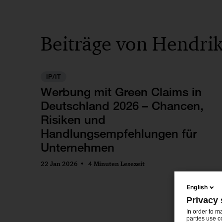
Beiträge von Hendri
IP/IT
Werbung mit Green Claims in
Deutschland 2026 – Chancen,
Risiken und
Handlungsempfehlungen für
Unternehmen
22 Jan 2026
4 Minuten Lesezeit
English
Privacy 
In order to m
parties use c