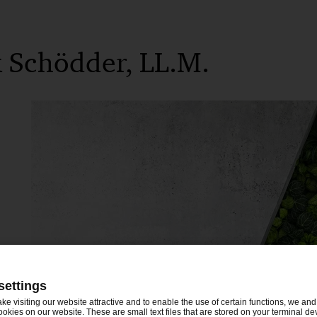
Bis 2015: Rechtsreferendariat, OLG-Bezirk Düssel
Bis 2012: Studium der Rechtswissenschaften, Mün
k Schödder, LL.M.
settings
ake visiting our website attractive and to enable the use of certain functions, we and 
ookies on our website. These are small text files that are stored on your terminal d