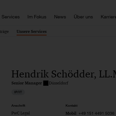
Services
Im Fokus
News
Über uns
Karrier
träge
Unsere Services
Hendrik Schödder, LL.
Senior Manager
Düsseldorf
IP/IT
Anschrift
Kontakt
PwC Legal
+49 151 4491 5036
Mobil