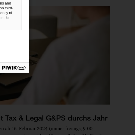
gns and
on third-
uency of
nt for
t Tax & Legal G&PS durchs Jahr
den ab 16. Februar 2024 (immer freitags, 9:00 –