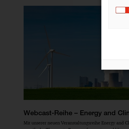
Webcast-Reihe – Energy and Cl
Mit unserer neuen Veranstaltungsreihe Energy and C