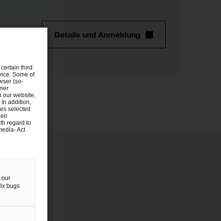
Details und Anmeldung
certain third
evice. Some of
wser (so-
tner
n our website,
 In addition,
ies selected
eir
th regard to
media- Act
 our
fix bugs