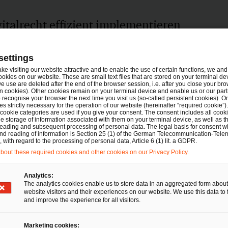
italrecht effizient implementieren
n Vertrieb, Marketing und Kooperationen
settings
ake visiting our website attractive and to enable the use of certain functions, we and 
ookies on our website. These are small text files that are stored on your terminal d
e use are deleted after the end of the browser session, i.e. after you close your bro
n cookies). Other cookies remain on your terminal device and enable us or our par
recognise your browser the next time you visit us (so-called persistent cookies). O
s strictly necessary for the operation of our website (hereinafter “required cookie”).
 cookie categories are used if you give your consent. The consent includes all cook
e storage of information associated with them on your terminal device, as well as th
eading and subsequent processing of personal data. The legal basis for consent wi
and reading of information is Section 25 (1) of the German Telecommunication-Tele
with regard to the processing of personal data, Article 6 (1) lit. a GDPR.
out these required cookies and other cookies on our Privacy Policy.
Analytics:
The analytics cookies enable us to store data in an aggregated form about
website visitors and their experiences on our website. We use this data to 
and improve the experience for all visitors.
e und Veranstaltungen
Marketing cookies: