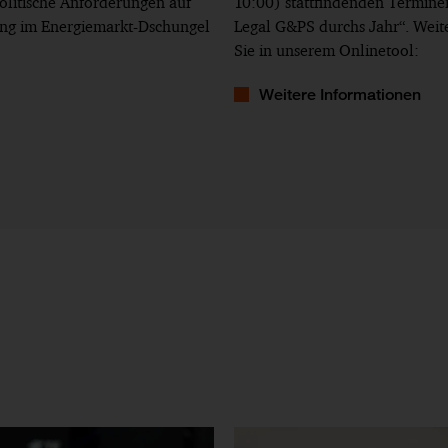
olitische Anforderungen auf
10:00) stattfindenden Termine
rung im Energiemarkt-Dschungel
Legal G&PS durchs Jahr“. Weit
Sie in unserem Onlinetool:
Weitere Informationen