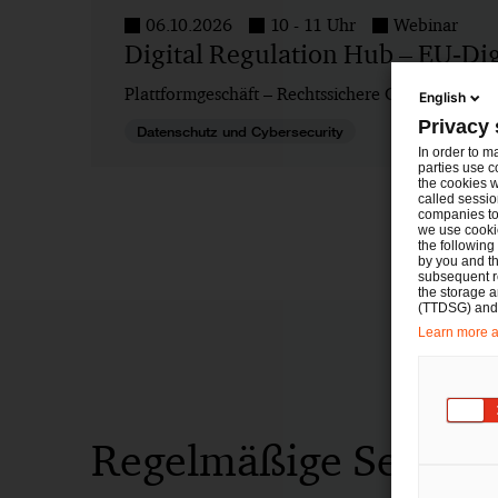
06.10.2026
10 - 11 Uhr
Webinar
Digital Regulation Hub – EU‑Dig
Plattformgeschäft – Rechtssichere Gestaltung vo
English
Privacy 
Datenschutz und Cybersecurity
In order to m
parties use c
the cookies w
called sessio
companies to 
we use cookie
the following
by you and th
subsequent r
the storage 
(TTDSG) and, 
Learn more ab
Regelmäßige Seminar