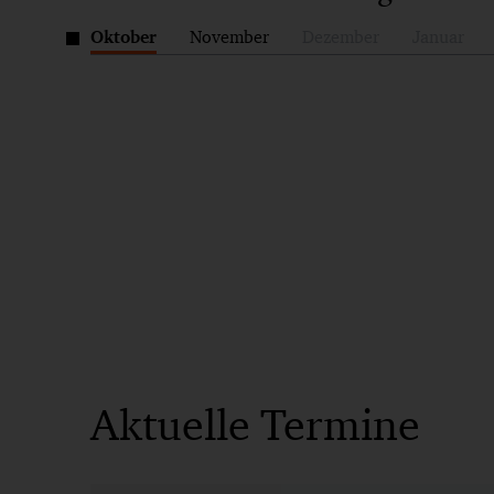
ptember
Oktober
November
Dezember
Januar
Nach
links
scrollen
Aktuelle Termine