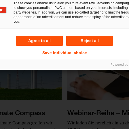
These cookies enable us to alert you to relevant PwC advertising campai
to show you personalised PwC content based on your interests, including 
party websites. In addition, we can use so-called targeting to limit the freq
appearance of an advertisement and reduce the display of the advertiseme
you.
Agree to all
Reject all
Save individual choice
Powered by
imate Compass
Webinar-Reihe – Mi
limate Compass greifen wir
Wir laden Sie herzlich ein zu 