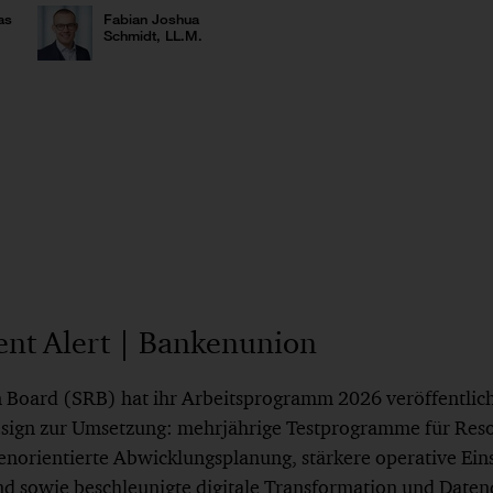
as
Fabian Joshua
Schmidt, LL.M.
nt Alert | Bankenunion
n Board (SRB) hat ihr Arbeitsprogramm 2026 veröffentlicht
ign zur Umsetzung: mehrjährige Testprogramme für Resol
enorientierte Abwicklungsplanung, stärkere operative Eins
nd sowie beschleunigte digitale Transformation und Daten