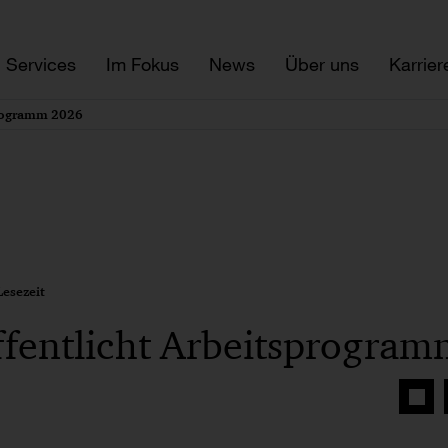
Services
Im Fokus
News
Über uns
Karrier
programm 2026
esezeit
ffentlicht Arbeitsprogra
Auf
Face
teilen