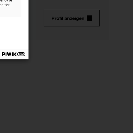
uency of
nt for
Profil anzeigen