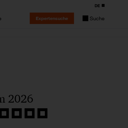
DE
e
Suche
Expertensuche
mm 2026
Auf
Auf
Auf
Link
book
Twitter
LinkedIn
Xing
kopieren
teilen
teilen
teilen