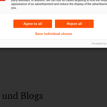
party websites. In addition, we can use so-called targeting to limit the freq
as
appearance of an advertisement and reduce the display of the advertiseme
you.
Tel.
in
+49 160 97375760
Mail
E-Mail
Agree to all
Reject all
Save individual choice
Powered by
 und Blogs