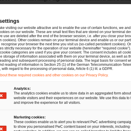
Operabilität, Liquidität in der Abwicklung, OCIR, Separabili
 Einbettung von DORA-, MiCAR- und CMDI‑Reformen. Was d
settings
 welche Prioritäten 2026 zählen,
lesen Sie in unserer voll
ake visiting our website attractive and to enable the use of certain functions, we and 
n verfügbar).
ookies on our website. These are small text files that are stored on your terminal d
e use are deleted after the end of the browser session, i.e. after you close your bro
n cookies). Other cookies remain on your terminal device and enable us or our par
recognise your browser the next time you visit us (so-called persistent cookies). O
s strictly necessary for the operation of our website (hereinafter “required cookie”).
 cookie categories are used if you give your consent. The consent includes all cook
e storage of information associated with them on your terminal device, as well as th
eading and subsequent processing of personal data. The legal basis for consent wi
and reading of information is Section 25 (1) of the German Telecommunication-Tele
with regard to the processing of personal data, Article 6 (1) lit. a GDPR.
out these required cookies and other cookies on our Privacy Policy.
Analytics:
The analytics cookies enable us to store data in an aggregated form about
website visitors and their experiences on our website. We use this data to 
and improve the experience for all visitors.
Marketing cookies:
These cookies enable us to alert you to relevant PwC advertising campai
to show you personalised PwC content based on your interests, including 