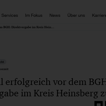
Services
Im Fokus
News
Über uns
Karrier
PwC Legal erfolgreich vor dem BGH: Direktvergabe im Kreis Heinsberg zulässig
cht
sezeit
l erfolgreich vor dem BG
gabe im Kreis Heinsberg z