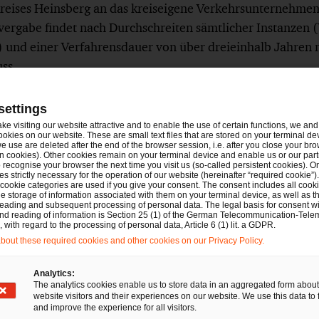
 Kreises Heinsberg an das kreiseigene Verkehrsunterneh
vergabe findet nach Durchschreiten sämtlicher Instanzen
und einer Verfahrensdauer von über dreieinhalb Jahren
ss.
nstelle des OLG Düsseldorf, nachdem ihm das Nachprüfun
settings
ivergenzvorlage zur Entscheidung vom OLG vorgelegt wur
ake visiting our website attractive and to enable the use of certain functions, we and 
dass das OLG Düsseldorf von der Entscheidung des OLG Jen
ookies on our website. These are small text files that are stored on your terminal d
e use are deleted after the end of the browser session, i.e. after you close your bro
ren (Beschluss vom 12. Juni 2019 [2 Verg 1/18]; Direktve
n cookies). Other cookies remain on your terminal device and enable us or our par
recognise your browser the next time you visit us (so-called persistent cookies). O
s OLG Düsseldorf hob gleichzeitig das bis dahin noch bes
s strictly necessary for the operation of our website (hereinafter “required cookie”).
 cookie categories are used if you give your consent. The consent includes all cook
effend die Direktvergabe in Heinsberg von Amts wegen auf
e storage of information associated with them on your terminal device, as well as th
eading and subsequent processing of personal data. The legal basis for consent wi
ergabe bereits am 23. Juli 2019 umsetzte.
and reading of information is Section 25 (1) of the German Telecommunication-Tele
with regard to the processing of personal data, Article 6 (1) lit. a GDPR.
out these required cookies and other cookies on our Privacy Policy.
Bedenken gegen die Wirksamkeit der Direktvergabe und be
etzung eingetretene Erledigung des Verfahrens. Der BGH 
Analytics:
ten Fall keinen Verstoß gegen die Vorschrift der maßgebli
The analytics cookies enable us to store data in an aggregated form about
website visitors and their experiences on our website. We use this data to 
tvergabe führen könnte, auch sei kein Verstoß gegen das f
and improve the experience for all visitors.