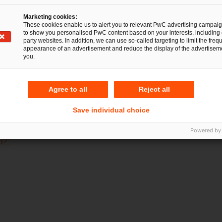
ige Beihilfen geltende Durchführungsverbot des Art. 108 A
en läge auch keine Rechtsverletzung des Antragstellers vor,
Marketing cookies:
These cookies enable us to alert you to relevant PwC advertising campai
Feststellungsantrags führen könnte.
to show you personalised PwC content based on your interests, including 
party websites. In addition, we can use so-called targeting to limit the freq
appearance of an advertisement and reduce the display of the advertiseme
orf):
you.
(Gesamtverantwortliche Partnerin), RA Sascha F. Schaef
Agree to all
Reject all
Save individual choice
nblicke zum Verfahren finden Sie in unserem Blogbeit
irektvergabe und Divergenzvorlage zum BGH – Wackelt de
Powered by
h?"