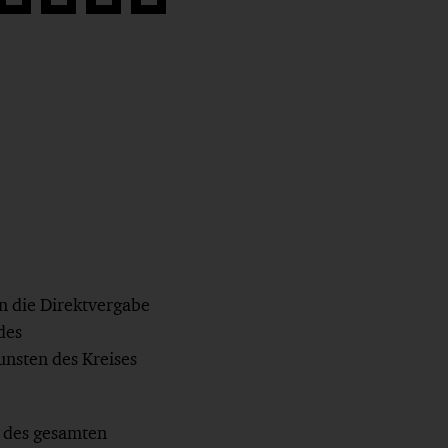
Auf
Auf
Auf
Link
book
Twitter
LinkedIn
Xing
kopieren
teilen
teilen
teilen
n die Direktvergabe
des
nsten des Kreises
 des gesamten