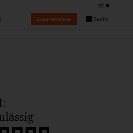
DE
e
Suche
Expertensuche
H:
ulässig