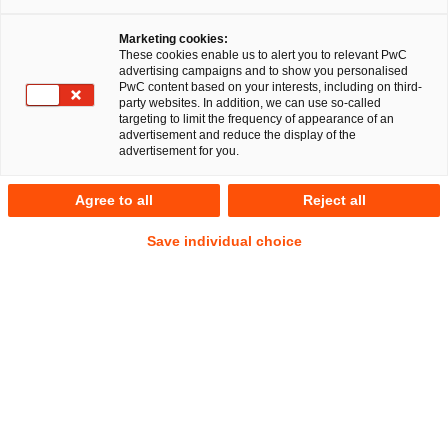
Dietmar Ketzer
Marketing cookies:
These cookies enable us to alert you to relevant PwC
advertising campaigns and to show you personalised
PwC content based on your interests, including on third-
party websites. In addition, we can use so-called
targeting to limit the frequency of appearance of an
Der Anlass
advertisement and reduce the display of the
advertisement for you.
Der Bundestag hat am 23. Juni 2022 das Gesetz „zur
Umsetzung der Richtlinie (EU) 2019/1152 des Europäischen
Agree to all
Reject all
Parlaments und des Rates vom 20. Juni 2019 über
Save individual choice
transparente und vorhersehbare Arbeitsbedingungen in der
Europäischen Union im Bereich des Zivilrechts“ (im
Folgenden: „Neuregelungen“) beschlossen. Die
Neuregelungen sehen insbesondere eine Ausweitung der
arbeitgeberseitigen Unterrichtungspflichten, die im
Nachweisgesetz („NachwG“) bereits geregelt sind, sowie eine
Verschärfung der Nachweisfristen vor. Hinzu kommt, dass
Verstöße künftig bußgeldbewehrt sind. Hiervon ist auch die
betriebliche Altersversorgung (im Folgenden: „bAV“)