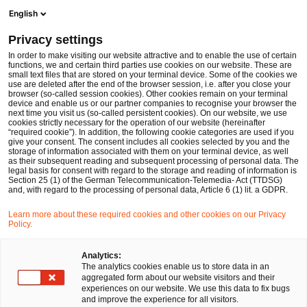
Men
Suchformular öffnen
English
PwC Legal Deutschland
Privacy settings
Neufassung des Nachweisgesetzes zum 1.8.2022: Mythen und Wahrheiten zur Geltung in der betrieblichen Altersversorgung
News
Fachbeiträge und Blogs
In order to make visiting our website attractive and to enable the use of certain
functions, we and certain third parties use cookies on our website. These are
small text files that are stored on your terminal device. Some of the cookies we
use are deleted after the end of the browser session, i.e. after you close your
Arbeits- und Sozialversicherungsrecht
browser (so-called session cookies). Other cookies remain on your terminal
device and enable us or our partner companies to recognise your browser the
28 Jul 2022
6 Minuten Lesezeit
next time you visit us (so-called persistent cookies). On our website, we use
cookies strictly necessary for the operation of our website (hereinafter
“required cookie”). In addition, the following cookie categories are used if you
Neufassung des
give your consent. The consent includes all cookies selected by you and the
storage of information associated with them on your terminal device, as well
Nachweisgesetzes zum
as their subsequent reading and subsequent processing of personal data. The
legal basis for consent with regard to the storage and reading of information is
Section 25 (1) of the German Telecommunication-Telemedia- Act (TTDSG)
1.8.2022: Mythen und
and, with regard to the processing of personal data, Article 6 (1) lit. a GDPR.
Wahrheiten zur Geltung in der
Learn more about these required cookies and other cookies on our Privacy
Policy.
betrieblichen Altersversorgung
Analytics:
The analytics cookies enable us to store data in an
aggregated form about our website visitors and their
Auf
Auf
Auf
Auf
Link
experiences on our website. We use this data to fix bugs
Facebook
Twitter
LinkedIn
Xing
kopie
Verfasst von
and improve the experience for all visitors.
teilen
teilen
teilen
teilen