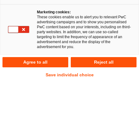
Marketing cookies:
These cookies enable us to alert you to relevant PwC
advertising campaigns and to show you personalised
PwC content based on your interests, including on third-
Das LG Stuttgart hat in einem Urteil vom 12. Mai 2025 (Az.
party websites. In addition, we can use so-called
6 O 206/24) das Verhältnis von Regelungen des
targeting to limit the frequency of appearance of an
advertisement and reduce the display of the
Stabilisierungs- und Restrukturierungsgesetzes (StaRUG)
advertisement for you.
und bestehenden vertraglichen Rechten von Gläubigern
klargestellt und damit für die Rechtspraxis eine größere
Agree to all
Reject all
Handlungssicherheit geschaffen.
Save individual choice
Sachverhalt und Ausgangslage
Ende 2021 schloss die Beklagte, ein international tätiger
Konzern mit genossenschaftlichem Hintergrund, mit einer
Bank und weiteren Beteiligten einen
Schuldscheindarlehensvertrag über insgesamt 84 Millionen
Euro. Die Klägerin, ein regional tätiges Kreditinstitut,
zeichnete in diesem Rahmen ein Darlehen in Höhe von einer
Million Euro.