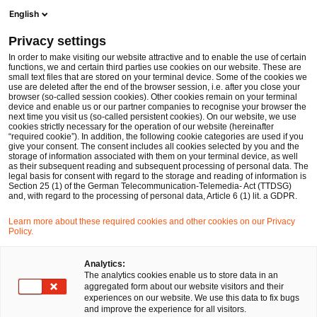
Men
Suchformular öffnen
English
PwC Legal Deutschland
Privacy settings
LG Stuttgart: Keine Sperrwirkung des StaRUG für die Durchsetzung bestehender Gläubigerrechte
News
Fachbeiträge und Blogs
In order to make visiting our website attractive and to enable the use of certain
functions, we and certain third parties use cookies on our website. These are
small text files that are stored on your terminal device. Some of the cookies we
use are deleted after the end of the browser session, i.e. after you close your
Insolvenzen und Restrukturierungen
browser (so-called session cookies). Other cookies remain on your terminal
device and enable us or our partner companies to recognise your browser the
28 Jan 2026
4 Minuten Lesezeit
next time you visit us (so-called persistent cookies). On our website, we use
cookies strictly necessary for the operation of our website (hereinafter
“required cookie”). In addition, the following cookie categories are used if you
LG Stuttgart: Keine
give your consent. The consent includes all cookies selected by you and the
storage of information associated with them on your terminal device, as well
Sperrwirkung des StaRUG für
as their subsequent reading and subsequent processing of personal data. The
legal basis for consent with regard to the storage and reading of information is
Section 25 (1) of the German Telecommunication-Telemedia- Act (TTDSG)
die Durchsetzung bestehender
and, with regard to the processing of personal data, Article 6 (1) lit. a GDPR.
Gläubigerrechte
Learn more about these required cookies and other cookies on our Privacy
Policy.
Auf
Auf
Auf
Auf
Link
Analytics:
The analytics cookies enable us to store data in an
Facebook
Twitter
LinkedIn
Xing
kopie
Verfasst von
aggregated form about our website visitors and their
teilen
teilen
teilen
teilen
experiences on our website. We use this data to fix bugs
Dr. Thorsten Ehrhard
Dr. Georg Haas
and improve the experience for all visitors.