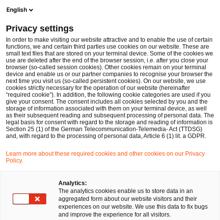
Men
Suchformular öffnen
English
PwC Legal Deutschland
Privacy settings
Die EU-Kommission überarbeitet ihre Rückforderungsbekanntmachung
News
Fachbeiträge und Blogs
In order to make visiting our website attractive and to enable the use of certain
functions, we and certain third parties use cookies on our website. These are
small text files that are stored on your terminal device. Some of the cookies we
use are deleted after the end of the browser session, i.e. after you close your
Kartell-, Vergabe- und Beihilfenrecht
browser (so-called session cookies). Other cookies remain on your terminal
device and enable us or our partner companies to recognise your browser the
02 Apr 2019
3 Minuten Lesezeit
next time you visit us (so-called persistent cookies). On our website, we use
cookies strictly necessary for the operation of our website (hereinafter
“required cookie”). In addition, the following cookie categories are used if you
Die EU-Kommission
give your consent. The consent includes all cookies selected by you and the
storage of information associated with them on your terminal device, as well
überarbeitet ihre
as their subsequent reading and subsequent processing of personal data. The
legal basis for consent with regard to the storage and reading of information is
Section 25 (1) of the German Telecommunication-Telemedia- Act (TTDSG)
Rückforderungsbekanntmachun
and, with regard to the processing of personal data, Article 6 (1) lit. a GDPR.
g
Learn more about these required cookies and other cookies on our Privacy
Policy.
Auf
Auf
Auf
Auf
Link
Analytics:
The analytics cookies enable us to store data in an
Facebook
Twitter
LinkedIn
Xing
kopie
Verfasst von
aggregated form about our website visitors and their
teilen
teilen
teilen
teilen
experiences on our website. We use this data to fix bugs
Kerstin Rohde
and improve the experience for all visitors.