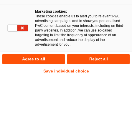
Marketing cookies:
These cookies enable us to alert you to relevant PwC
advertising campaigns and to show you personalised
PwC content based on your interests, including on third-
Nach fast 12 Jahren steht nunmehr die Überarbeitung der
party websites. In addition, we can use so-called
Rückforderungsbekannt-machung der EU-Kommission aus
targeting to limit the frequency of appearance of an
advertisement and reduce the display of the
dem Jahr 2007 (ABl. 2007/C 272/05) auf der Agenda der
advertisement for you.
EU-Kommission. Ziel der Bekanntmachung ist es, die
Verfahren und Vorschriften für die Rückforderung
Agree to all
Reject all
rechtswidriger Beihilfen zu erläutern und darzulegen, wie
die EU-Kommission mit den Mitgliedstaaten
Save individual choice
zusammenarbeitet, um zu gewährleisten, dass die
Mitgliedstaaten ihre Verpflichtungen aus dem EU-
Beihilfenrecht erfüllen. Die
Rückforderungsbekanntmachung ist zwar kein verbindlicher
Rechtsakt; sie ist gleichwohl eine wichtige Erkenntnisquelle,
in der die EU-Kommission ihr Handeln in
Rückforderungskonstellationen vorstrukturiert.