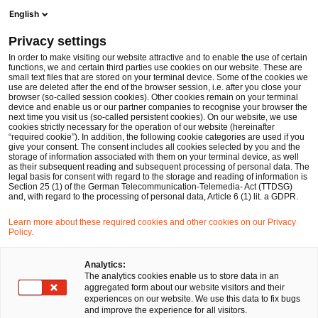
Men
Suchformular öffnen
English
PwC Legal Deutschland
Privacy settings
Bund strebt bundesweite Öffnung von Krankenkassen an
News
Fachbeiträge und Blogs
In order to make visiting our website attractive and to enable the use of certain
functions, we and certain third parties use cookies on our website. These are
small text files that are stored on your terminal device. Some of the cookies we
use are deleted after the end of the browser session, i.e. after you close your
Öffentliches Wirtschaftsrecht
browser (so-called session cookies). Other cookies remain on your terminal
device and enable us or our partner companies to recognise your browser the
10 Apr 2019
2 Minuten Lesezeit
next time you visit us (so-called persistent cookies). On our website, we use
cookies strictly necessary for the operation of our website (hereinafter
“required cookie”). In addition, the following cookie categories are used if you
Bund strebt bundesweite
give your consent. The consent includes all cookies selected by you and the
storage of information associated with them on your terminal device, as well
Öffnung von Krankenkassen an
as their subsequent reading and subsequent processing of personal data. The
legal basis for consent with regard to the storage and reading of information is
Section 25 (1) of the German Telecommunication-Telemedia- Act (TTDSG)
and, with regard to the processing of personal data, Article 6 (1) lit. a GDPR.
Auf
Auf
Auf
Auf
Link
Learn more about these required cookies and other cookies on our Privacy
Facebook
Twitter
LinkedIn
Xing
kopie
Policy.
teilen
teilen
teilen
teilen
Analytics:
Der Bund möchte Krankenkassen, in die bislang nur
The analytics cookies enable us to store data in an
aggregated form about our website visitors and their
Bürger mit Wohnsitz in einer bestimmten Region
experiences on our website. We use this data to fix bugs
wechseln konnten, bundesweit öffnen. Darüber hinaus
and improve the experience for all visitors.