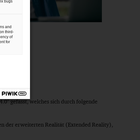
fix bugs
gns and
on third-
uency of
nt for
.0" gefasst, welches sich durch folgende
en der erweiterten Realität (Extended Reality),