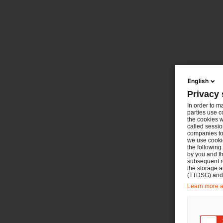
English
Privacy 
In order to m
parties use c
the cookies w
called sessio
companies to 
we use cookie
the following
by you and th
subsequent r
the storage 
(TTDSG) and, 
Learn more ab