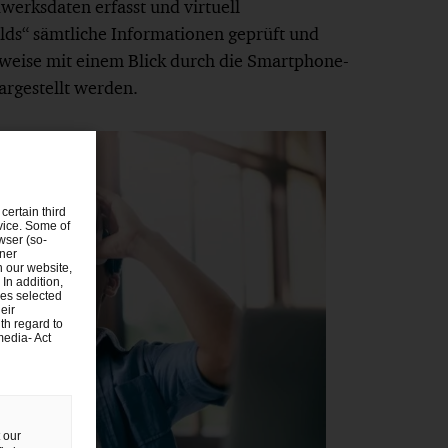
erksdaten erfasst und virtuell
lds“ sämtliche Informationen geprüft und
sweise mit einem Blick durch die Smartphone-
argestellt werden.
certain third
evice. Some of
wser (so-
tner
n our website,
 In addition,
ies selected
eir
th regard to
media- Act
 our