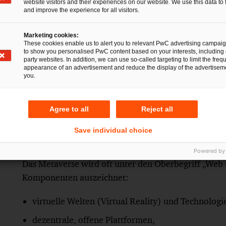
website visitors and their experiences on our website. We use this data to 
and improve the experience for all visitors.
Marketing cookies:
These cookies enable us to alert you to relevant PwC advertising campai
to show you personalised PwC content based on your interests, including 
party websites. In addition, we can use so-called targeting to limit the freq
appearance of an advertisement and reduce the display of the advertiseme
you.
Agree to all
Reject all
Save individual choice
Powered by
Das Metaverse wird oft unter den Oberbegriff „Web 4
Komponenten auszeichnet:
virtuelle Welten (Virtual Reality) und Technologi
dezentrale, offene Plattformen,