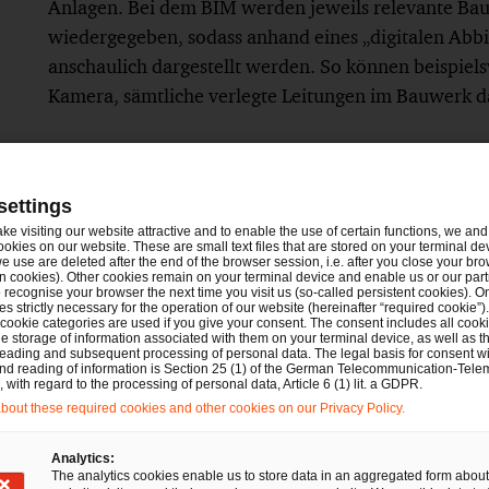
Anlagen. Bei dem BIM werden jeweils relevante Bauw
wiedergegeben, sodass anhand eines „digitalen Abbi
anschaulich dargestellt werden. So können beispiel
Kamera, sämtliche verlegte Leitungen im Bauwerk d
settings
ake visiting our website attractive and to enable the use of certain functions, we and 
ookies on our website. These are small text files that are stored on your terminal d
e use are deleted after the end of the browser session, i.e. after you close your bro
n cookies). Other cookies remain on your terminal device and enable us or our par
recognise your browser the next time you visit us (so-called persistent cookies). O
s strictly necessary for the operation of our website (hereinafter “required cookie”).
 cookie categories are used if you give your consent. The consent includes all cook
e storage of information associated with them on your terminal device, as well as th
eading and subsequent processing of personal data. The legal basis for consent wi
and reading of information is Section 25 (1) of the German Telecommunication-Tele
with regard to the processing of personal data, Article 6 (1) lit. a GDPR.
out these required cookies and other cookies on our Privacy Policy.
Analytics:
The analytics cookies enable us to store data in an aggregated form about