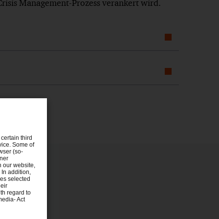
Crisis Management-Prozess verankert wird.
certain third
evice. Some of
wser (so-
tner
n our website,
 In addition,
ies selected
eir
th regard to
media- Act