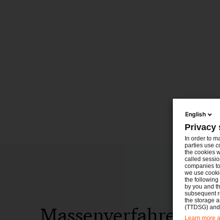
English
Privacy 
In order to m
parties use c
the cookies w
called sessio
companies to 
we use cookie
the following
by you and th
subsequent r
the storage 
Massenverfahren: Ein
(TTDSG) and, 
Learn more ab