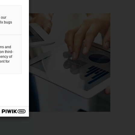
 our
fix bugs
gns and
on third-
uency of
nt for