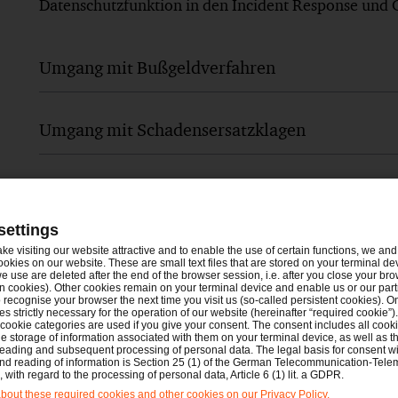
Datenschutzfunktion in den Incident Response und 
Umgang mit Bußgeldverfahren
Umgang mit Schadensersatzklagen
settings
ake visiting our website attractive and to enable the use of certain functions, we and 
ookies on our website. These are small text files that are stored on your terminal d
e use are deleted after the end of the browser session, i.e. after you close your bro
n cookies). Other cookies remain on your terminal device and enable us or our par
recognise your browser the next time you visit us (so-called persistent cookies). O
s strictly necessary for the operation of our website (hereinafter “required cookie”).
 cookie categories are used if you give your consent. The consent includes all cook
e storage of information associated with them on your terminal device, as well as th
eading and subsequent processing of personal data. The legal basis for consent wi
and reading of information is Section 25 (1) of the German Telecommunication-Tele
satz von Legal Tech
with regard to the processing of personal data, Article 6 (1) lit. a GDPR.
out these required cookies and other cookies on our Privacy Policy.