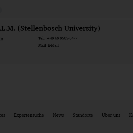
LL.M. (Stellenbosch University)
Tel.
in
+49 69 9585-3477
Mail
E-Mail
ces
Expertensuche
News
Standorte
Über uns
K