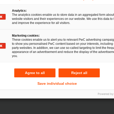
Analytics:
The analytics cookies enable us to store data in an aggregated form about
website visitors and their experiences on our website. We use this data to 
and improve the experience for all visitors.
de Risiken für Unternehmen.
er Knopfdruck“ geltend zu
rte potenzieller Kläger zusammen
Marketing cookies:
These cookies enable us to alert you to relevant PwC advertising campai
ck. Das Problem: Durch die große
to show you personalised PwC content based on your interests, including 
igkeiten entstehen erhebliche
party websites. In addition, we can use so-called targeting to limit the freq
appearance of an advertisement and reduce the display of the advertiseme
 Klagen müssen gesichtet,
you.
fordert viel Personal. Mit der
erne, technologisch efﬁziente
leunigt. Unsere Mandanten sparen
Agree to all
Reject all
 stets den vollen Überblick über
Save individual choice
Powered by