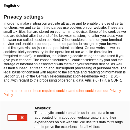
Men
Suchformular öffnen
English
PwC Legal Deutschland
Privacy settings
In order to make visiting our website attractive and to enable the use of certain
functions, we and certain third parties use cookies on our website. These are
Datenschutzhinweise Legal
small text files that are stored on your terminal device. Some of the cookies we
use are deleted after the end of the browser session, i.e. after you close your
Beihilfe-Quickcheck
browser (so-called session cookies). Other cookies remain on your terminal
device and enable us or our partner companies to recognise your browser the
next time you visit us (so-called persistent cookies). On our website, we use
cookies strictly necessary for the operation of our website (hereinafter
“required cookie”). In addition, the following cookie categories are used if you
give your consent. The consent includes all cookies selected by you and the
storage of information associated with them on your terminal device, as well
Ihr persönlicher Assistent hilft Ihnen Antworten zu Ihren
as their subsequent reading and subsequent processing of personal data. The
legal basis for consent with regard to the storage and reading of information is
themenbezogenen Fragen zu erhalten.
Section 25 (1) of the German Telecommunication-Telemedia- Act (TTDSG)
and, with regard to the processing of personal data, Article 6 (1) lit. a GDPR.
Bitte beachten Sie, dass dieser Service keine Rechtsberatung
Learn more about these required cookies and other cookies on our Privacy
darstellt und nur einen allgemeinen Überblick über diese
Policy.
Themen gibt. Die Antworten können keine Rechtsberatung
ersetzen, die auf eine spezifische Situation und einen
Analytics:
The analytics cookies enable us to store data in an
Einzelfall zugeschnitten sind.
aggregated form about our website visitors and their
experiences on our website. We use this data to fix bugs
and improve the experience for all visitors.
Eine rechtliche Beurteilung in Form einer Rechtsberatung