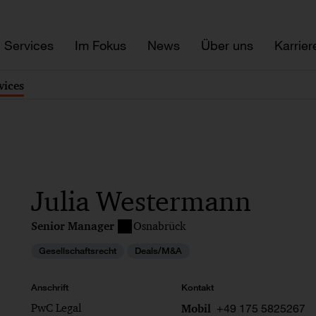
Services
Im Fokus
News
Über uns
Karrier
vices
Julia Westermann
Senior Manager
Osnabrück
Gesellschaftsrecht
Deals/M&A
Anschrift
Kontakt
PwC Legal
+49 175 5825267
Mobil