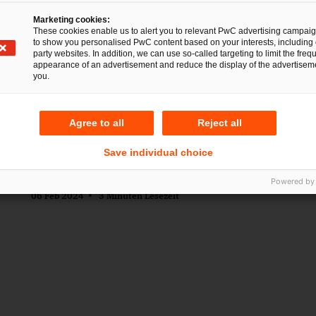
25 Jun 2025
1 Minute Lesezeit
Marketing cookies:
These cookies enable us to alert you to relevant PwC advertising campai
to show you personalised PwC content based on your interests, including 
Deals/M&A
party websites. In addition, we can use so-called targeting to limit the freq
appearance of an advertisement and reduce the display of the advertiseme
PwC Legal und PwC
you.
Deutschland beraten NOZ/mh:n
MEDIEN Gruppe bei Verkauf von
Agree to all
Reject all
Schweriner Volkszeitung und
Nordbrief Schwerin an SV
Save individual choice
Gruppe
Powered by
06 Feb 2024
3 Minuten Lesezeit