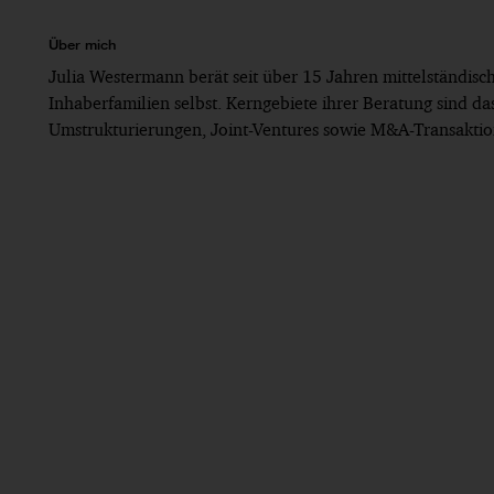
Über mich
Julia Westermann berät seit über 15 Jahren mittelständis
Inhaberfamilien selbst. Kerngebiete ihrer Beratung sind da
Umstrukturierungen, Joint-Ventures sowie M&A-Transaktio
Seit 2011: PwC Legal, Osnabrück
Der („Ketten-“)Formwechsel der GmbH in die Rec
Rechtsanwältin Friederike Räbiger)
Bis 2011: Tätigkeit in einer internationalen mitt
Bis 2006: Rechtsreferendariat, OLG-Bezirk Düsseld
Verwaltungswissenschaften Speyer
Bis 2004: Studium der Rechtswissenschaften in L