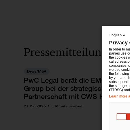
English
Privacy 
Pressemitteilungen 
In order to m
parties use c
the cookies w
called sessio
companies to 
we use cookie
Deals/M&A
the following
by you and th
PwC Legal berät die EMCO
subsequent r
the storage 
Group bei der strategischen
(TTDSG) and, 
Partnerschaft mit CWS Hygiene
Learn more ab
21 Mai 2026
1 Minute Lesezeit