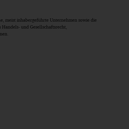
che, meist inhabergeführte Unternehmen sowie die
s Handels- und Gesellschaftsrecht,
nen.
htsform der SE, GWR 2025, 73 ff. (mit
elständischen Wirtschaftskanzlei, Osnabrück
orf, Universität für
eipzig und Heidelberg