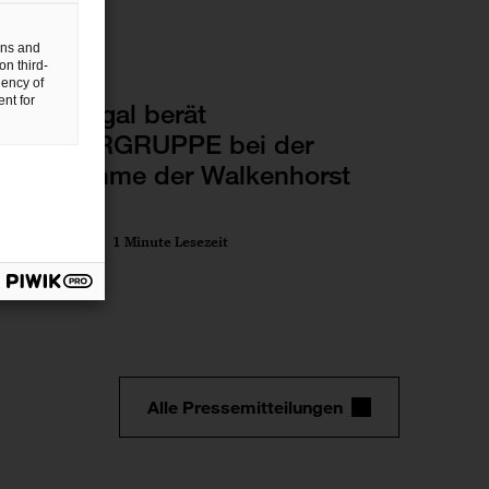
gns and
on third-
Deals/M&A
uency of
nt for
PwC Legal berät
WELLERGRUPPE bei der
Übernahme der Walkenhorst
Gruppe
17 Mai 2022
1 Minute Lesezeit
Alle Pressemitteilungen