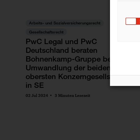
Arbeits- und Sozialversicherungsrecht
Gesellschaftsrecht
PwC Legal und PwC
Deutschland beraten
Bohnenkamp-Gruppe bei
Umwandlung der beiden
obersten Konzerngesellschaften
in SE
02 Jul 2024
3 Minuten Lesezeit