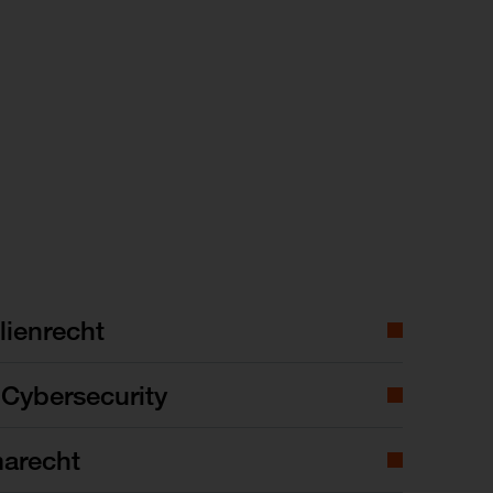
ienrecht
Cybersecurity
marecht