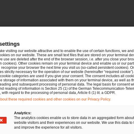
settings
mit Julia Westermann
ake visiting our website attractive and to enable the use of certain functions, we and 
ookies on our website. These are small text files that are stored on your terminal d
e use are deleted after the end of the browser session, i.e. after you close your bro
n cookies). Other cookies remain on your terminal device and enable us or our par
recognise your browser the next time you visit us (so-called persistent cookies). O
s strictly necessary for the operation of our website (hereinafter “required cookie”).
Kartell-, Vergabe- und Beihilfenrecht
 cookie categories are used if you give your consent. The consent includes all cook
e storage of information associated with them on your terminal device, as well as th
Gesellschaftsrecht
Deals/M&A
eading and subsequent processing of personal data. The legal basis for consent wi
and reading of information is Section 25 (1) of the German Telecommunication-Tele
PwC Legal und PwC
with regard to the processing of personal data, Article 6 (1) lit. a GDPR.
Deutschland beraten WELLER
out these required cookies and other cookies on our Privacy Policy.
bei strategischer Übernahme
Analytics:
der Autohaus-Gruppe Block am
The analytics cookies enable us to store data in an aggregated form about
Ring
website visitors and their experiences on our website. We use this data to 
and improve the experience for all visitors.