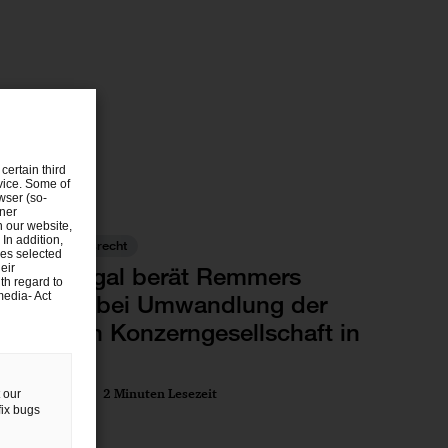
certain third
evice. Some of
wser (so-
tner
n our website,
 In addition,
Gesellschaftsrecht
ies selected
eir
PwC Legal berät Remmers
th regard to
media- Act
Gruppe bei Umwandlung der
obersten Konzerngesellschaft in
SE
13 Sep 2024
2 Minuten Lesezeit
 our
fix bugs