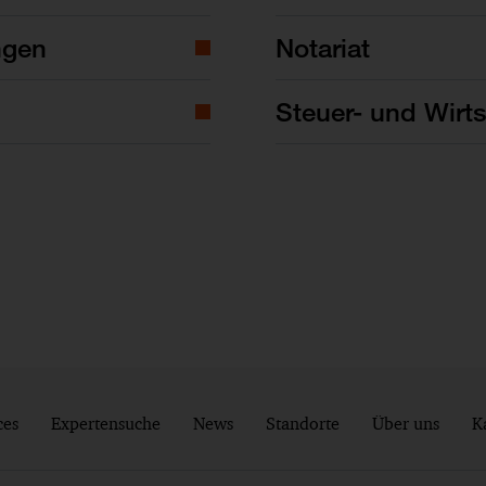
ngen
Notariat
Steuer- und Wirts
ces
Expertensuche
News
Standorte
Über uns
K