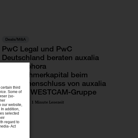
sität des Saarlandes
Deals/M&A
PwC Legal und PwC
Deutschland beraten auxalia
und Sophora
Unternehmerkapital beim
Zusammenschluss von auxalia
certain third
und der WESTCAM-Gruppe
evice. Some of
wser (so-
tner
23 Jan 2025
1 Minute Lesezeit
n our website,
 In addition,
ies selected
eir
th regard to
media- Act