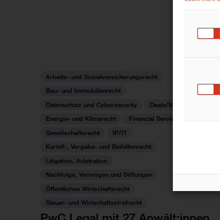
Arbeits- und Sozialversicherungsrecht
Bau- und Immobilienrecht
Datenschutz und Cybersecurity
Deals/M&A
Energie- und Klimarecht
Financial Services
Gesellschaftsrecht
IP/IT
Kartell-, Vergabe- und Beihilfenrecht
Litigation, Arbitration
Nachfolge, Vermögen und Stiftungen
Öffentliches Wirtschaftsrecht
Steuer- und Wirtschaftsstrafrecht
PwC Legal mit 27 Anwält:innen