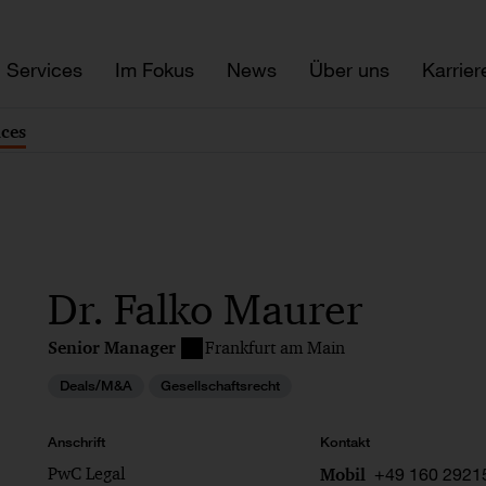
Services
Im Fokus
News
Über uns
Karrier
ices
Dr. Falko Maurer
Senior Manager
Frankfurt am Main
Deals/M&A
Gesellschaftsrecht
Anschrift
Kontakt
PwC Legal
+49 160 2921
Mobil