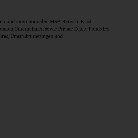
en und internationalen M&A-Bereich. Er ist
tionalen Unternehmen sowie Private Equity Fonds bei
tures, Umstrukturierungen und
/ Fusionen und Übernahmen /
s 2026
er US-amerikanischen Wirtschaftskanzlei, Köln
/ Fusionen und Übernahmen /
rlandes zum Thema „Die Abgrenzungen von
s 2025
multilateraler Interbankenentgelte in offenen
Fusionen und Übernahmen / Gesellschaftsrecht“
ernationalen Kanzlei, Hamburg
 Fusionen und Übernahmen / Gesellschaftsrecht“
iter an der Universität des Saarlandes