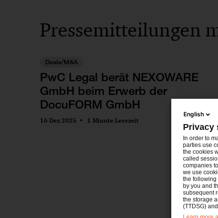
Pressemitteilungen m
Deals/M&A
PwC Legal berät NEXOWARE
GmbH beim Erwerb der
DocuFORM GmbH
English
16 Dez 2025
1 Minute Lesezeit
Privacy 
In order to m
parties use c
the cookies w
called sessio
companies to 
we use cookie
the following
by you and th
subsequent r
the storage 
(TTDSG) and, 
Learn more ab