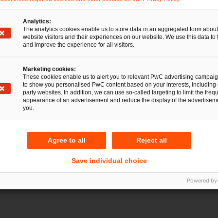
unter „Handelsblatt Best
Lawyers“ vertreten
Analytics:
The analytics cookies enable us to store data in an aggregated form about
website visitors and their experiences on our website. We use this data to 
16 Jun 2025
2 Minuten Lesezeit
and improve the experience for all visitors.
Marketing cookies:
These cookies enable us to alert you to relevant PwC advertising campai
to show you personalised PwC content based on your interests, including 
party websites. In addition, we can use so-called targeting to limit the freq
appearance of an advertisement and reduce the display of the advertiseme
you.
Agree to all
Reject all
Save individual choice
Powered by