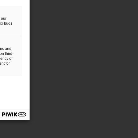
 our
fix bugs
gns and
on third-
uency of
nt for