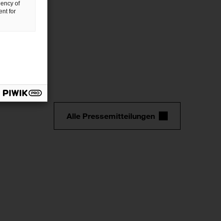
uency of
nt for
Alle Pressemitteilungen