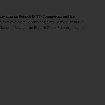
tsanwältin im Bereich IP/IT/Commercial und hat
rojekte in diesem Bereich begleitet. Bevor Bianca zur
ßkanzlei ebenfalls im Bereich IP mit Schwerpunkt auf
oßkanzlei, München
hen
er Universität Augsburg