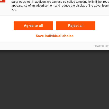
party websites. In addition, we can use so-called targeting to limit the freq
appearance of an advertisement and reduce the display of the advertiseme
you.
Agree to all
Reject all
Save individual choice
Powered by