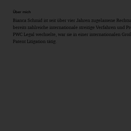
Über mich
Bianca Schmid ist seit über vier Jahren zugelassene Rech
bereits zahlreiche internationale streitige Verfahren und P
PWC Legal wechselte, war sie in einer internationalen Gro
Patent Litigation tätig.
Seit 2023: PwC Legal, München
Bis 2023: Anwältin bei einer internationalen Gr
Bis 2019: Rechtsreferendariat, OLG-Bezirk Münc
Bis 2017: Studium der Rechtswissenschaften an d