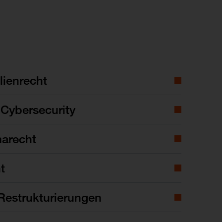
ienrecht
Cybersecurity
marecht
t
Restrukturierungen