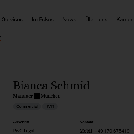
Services
Im Fokus
News
Über uns
Karrier
s
Bianca Schmid
Manager
München
Commercial
IP/IT
Anschrift
Kontakt
PwC Legal
+49 170 6754191
Mobil