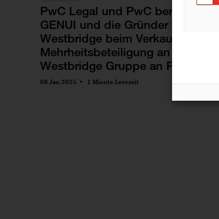
PwC Legal und PwC beraten
GENUI und die Gründer von
Westbridge beim Verkauf einer
Mehrheitsbeteiligung an der
Westbridge Gruppe an Permira
08 Jan 2025
1 Minute Lesezeit