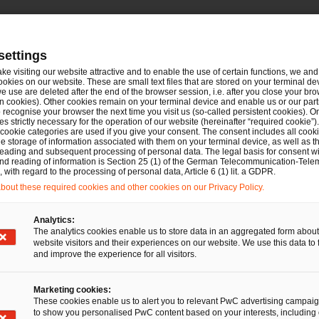
settings
mit Bianca Schmid
ake visiting our website attractive and to enable the use of certain functions, we and 
ookies on our website. These are small text files that are stored on your terminal d
e use are deleted after the end of the browser session, i.e. after you close your bro
n cookies). Other cookies remain on your terminal device and enable us or our par
recognise your browser the next time you visit us (so-called persistent cookies). O
Deals/M&A
s strictly necessary for the operation of our website (hereinafter “required cookie”).
 cookie categories are used if you give your consent. The consent includes all cook
PwC Legal und PwC
e storage of information associated with them on your terminal device, as well as th
eading and subsequent processing of personal data. The legal basis for consent wi
Deutschland beraten auxalia
and reading of information is Section 25 (1) of the German Telecommunication-Tele
with regard to the processing of personal data, Article 6 (1) lit. a GDPR.
und Sophora
out these required cookies and other cookies on our Privacy Policy.
Unternehmerkapital beim
Zusammenschluss von auxalia
Analytics:
The analytics cookies enable us to store data in an aggregated form about
und der WESTCAM-Gruppe
website visitors and their experiences on our website. We use this data to 
and improve the experience for all visitors.
23 Jan 2025
1 Minute Lesezeit
Marketing cookies:
These cookies enable us to alert you to relevant PwC advertising campai
to show you personalised PwC content based on your interests, including 