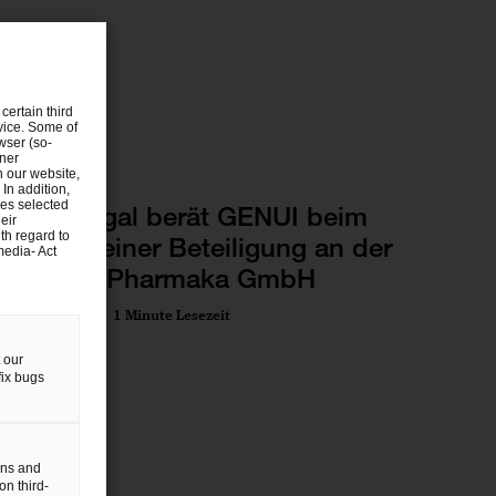
certain third
evice. Some of
wser (so-
tner
n our website,
Deals/M&A
 In addition,
ies selected
PwC Legal berät GENUI beim
eir
th regard to
Erwerb einer Beteiligung an der
media- Act
ROTOP Pharmaka GmbH
21 Jan 2025
1 Minute Lesezeit
 our
fix bugs
gns and
on third-